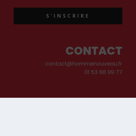
S'INSCRIRE
CONTACT
contact@hommenouveau.fr
01 53 68 99 77
Mentions légales
Conditions générales de vente et d’utilisation
Politique de cookies
Qui sommes-nous ?