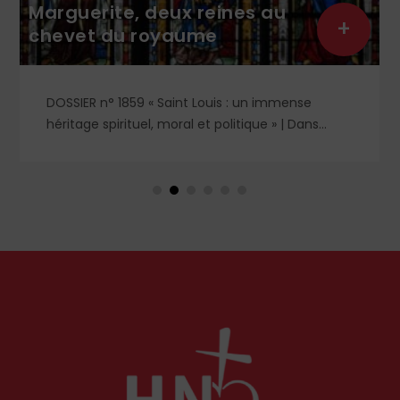
Marguerite, deux reines au
+
chevet du royaume
DOSSIER n° 1859 « Saint Louis : un immense
héritage spirituel, moral et politique » | Dans
l'ombre et la lumière du règne de saint Louis,
deux figures féminines s'imposent : Blanche de
Castille, mère dévouée et reine de fer, et
Marguerite de Provence, reine pieuse et épouse
fidèle. À travers leurs influences respectives, se
lit l'équilibre singulier d'une royauté en acte,
structurée par la foi chrétienne.