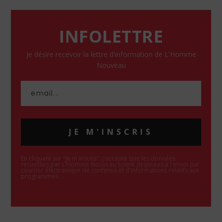
INFOLETTRE
Je désire recevoir la lettre d'information de L'Homme
Nouveau
JE M'INSCRIS
En cliquant sur "Je m'inscris", j'accepte que les données
recueillies par L'Homme Nouveau soient destinées à l'envoi par
courrier électronique de contenus et d'informations relatifs aux
programmes.