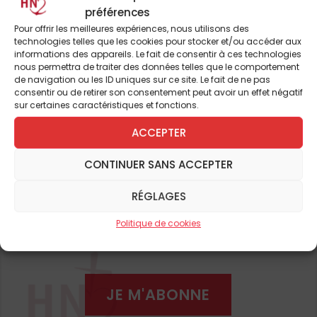
de plus beau ; elle est le trésor de nos plus
préférences
profondes pensées, le lieu de nos
Pour offrir les meilleures expériences, nous utilisons des
technologies telles que les cookies pour stocker et/ou accéder aux
vénérations. Étendue sur son île, elle se pare
informations des appareils. Le fait de consentir à ces technologies
de raison et de grâce par son attitude
nous permettra de traiter des données telles que le comportement
de navigation ou les ID uniques sur ce site. Le fait de ne pas
calme, sa majesté, son équilibre ; elle est un
consentir ou de retirer son consentement peut avoir un effet négatif
immense Credo, un acte de foi, la figure la
Pour continuer à lire cet
sur certaines caractéristiques et fonctions.
plus noble de l’Occident ; son prodigieux
ACCEPTER
article
chevet semble un puissant vaisseau
appareillant pour les cieux et tout cela pour
et de nombreux autres
CONTINUER SANS ACCEPTER
abriter un morceau de Pain comme le dit
RÉGLAGES
avec justesse Mgr Aupetit ; car s’il y a des
ABONNEZ-VOUS DÈS À
tabernacles dans le monde entier c’est bien
Politique de cookies
PRÉSENT
parce qu’un jour une flamme d’amour est
descendue à Nazareth. Si l’incendie a détruit
la toiture avec sa flèche et une partie des
JE M'ABONNE
voûtes, en revanche la Vierge Marie dans le
transept, la croix du Christ dans le chœur