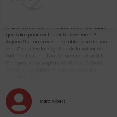
ont été miraculeusement protégées, et les
rosaces, «
ces grandes fleurs de deuil
éblouissantes et tristes
» (Émile Mâle), ont
résisté à des températures extrêmes. Alors
que faire pour restaurer Notre-Dame ?
Aujourd’hui on crée sur la table rase de son
moi. On cultive la négation de la valeur de
l’art. Tout est art. Tout le monde est artiste.
Collages, vieux papiers, chiffons, déchets
métalliques, urines, merde en boîte, les
nouvelles armes des artistes…
Marc Alibert