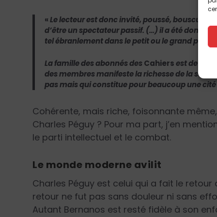
pas
cer
«
Le lecteur est donc invité, poussé, bousculé : i
d’être un spectateur passif. (…) il a été donné 
tel ébranlement dans le petit ou le grand peuple
La famille des abonnés des
Cahiers
est devenue
des membres manifeste la richesse de la sour
pas mais qui constitue pour beaucoup une cité d
Cohérente, mais riche, foisonnante même,
Charles Péguy ? Pour ma part, j’en mention
le parti intellectuel et le combat.
Le monde moderne avilit
Charles Péguy est celui qui a fait le ret
retour ne fut pas sans douleur ni sans eff
Autant Bernanos est resté fidèle à son en