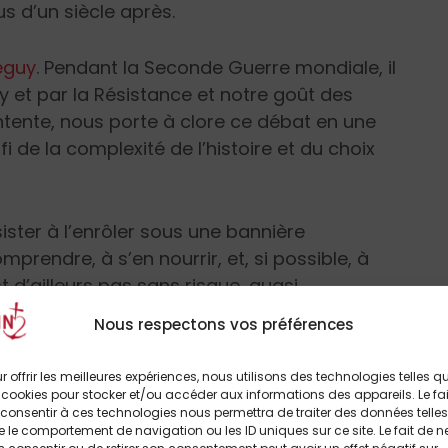
us d’un siècle après.
éguy
. Pendant la Seconde Guerre mondiale, il
hy et par la Résistance et notre goût des
’entente, nous porte à clore ce débat en une
i de la complexité de l’histoire et du choix
ster à l’enrôler sous une bannière
prendre, à s’en nourrir, et, si possible, à
t d’ailleurs pas sans risque, quasi
ement.
Nous respectons vos préférences
r offrir les meilleures expériences, nous utilisons des technologies telles q
 cookies pour stocker et/ou accéder aux informations des appareils. Le fai
ité
(Artège, 2010), le p
ère Laurent-Marie
consentir à ces technologies nous permettra de traiter des données telles
 le comportement de navigation ou les ID uniques sur ce site. Le fait de n
igné la cohérence de sa pensée, remarque :