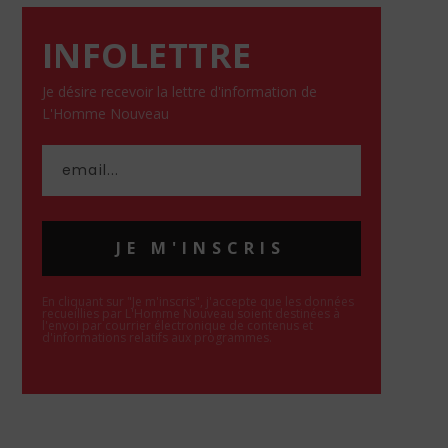
INFOLETTRE
Je désire recevoir la lettre d'information de
L'Homme Nouveau
JE M'INSCRIS
En cliquant sur "Je m'inscris", j'accepte que les données
recueillies par L'Homme Nouveau soient destinées à
l'envoi par courrier électronique de contenus et
d'informations relatifs aux programmes.