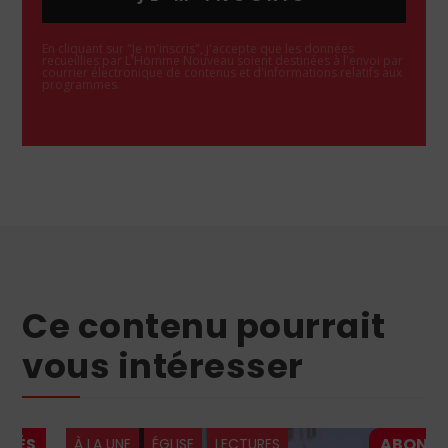
En cliquant sur "Je m'inscris", j'accepte que les données
recueillies par L'Homme Nouveau soient destinées à l'envoi par
courrier électronique de contenus et d'informations relatifs aux
programmes.
Ce contenu pourrait
vous intéresser
À LA UNE
ÉGLISE
LECTURES