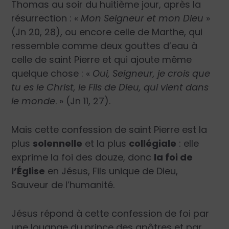
Thomas au soir du huitième jour, après la
résurrection : «
Mon Seigneur et mon Dieu
»
(Jn 20, 28), ou encore celle de Marthe, qui
ressemble comme deux gouttes d’eau à
celle de saint Pierre et qui ajoute même
quelque chose : «
Oui, Seigneur, je crois que
tu es le Christ, le Fils de Dieu, qui vient dans
le monde
. » (Jn 11, 27).
Mais cette confession de saint Pierre est la
plus
solennelle
et la plus
collégiale
: elle
exprime la foi des douze, donc
la foi de
l’Église
en Jésus, Fils unique de Dieu,
Sauveur de l’humanité.
Jésus répond à cette confession de foi par
une louange du prince des apôtres et par