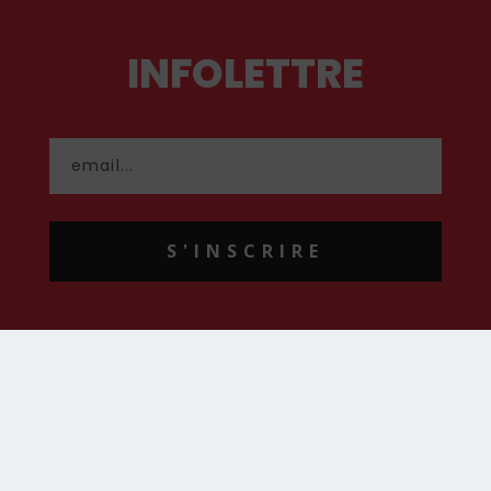
INFOLETTRE
S'INSCRIRE
CONTACT
contact@hommenouveau.fr
01 53 68 99 77