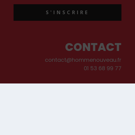
S'INSCRIRE
CONTACT
contact@hommenouveau.fr
01 53 68 99 77
Mentions légales
Conditions générales de vente et d’utilisation
Politique de cookies
Qui sommes-nous ?