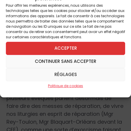
Miséricorde chassant sans pitié les misères
Pour offrir les meilleures expériences, nous utilisons des
occultées jusqu’ici, mais à quel prix ?
technologies telles que les cookies pour stocker et/ou accéder aux
informations des appareils. Le fait de consentir à ces technologies
nous permettra de traiter des données telles que le comportement
Mais, grâce à Dieu, l’énergie baptismale
de navigation ou les ID uniques sur ce site. Le fait de ne pas
consentir ou de retirer son consentement peut avoir un effet négatif
parvient toujours à réparer ce qui est flétri.
sur certaines caractéristiques et fonctions.
Des victimes sortent de leur mutisme de
ACCEPTER
damnés, de déportés d’un nouveau Dachau.
La foi peut et doit fleurir chez ces âmes « à la
CONTINUER SANS ACCEPTER
Job », avec une belle vocation, celle de hâter
la pureté de l’Église, en intercédant elles-
RÉGLAGES
mêmes pour leurs bourreaux ; et ce n’est
Politique de cookies
pas là parole en l’air ! En ce sens d’ailleurs,
plusieurs évêques parlent désormais de
faire dire des messes de réparation, de vivre
nos liturgies en esprit de réparation (Mgr
Rey-Toulon, Mgr Blaquart-Orléans devant la
CEF), comme une sorte d’exorcisme faisant