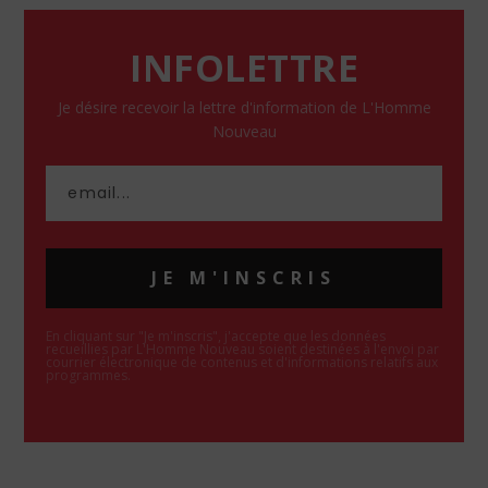
INFOLETTRE
Je désire recevoir la lettre d'information de L'Homme
Nouveau
JE M'INSCRIS
En cliquant sur "Je m'inscris", j'accepte que les données
recueillies par L'Homme Nouveau soient destinées à l'envoi par
courrier électronique de contenus et d'informations relatifs aux
programmes.