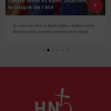
Sainte Anne et saint Joachim,
+
le couple de l’été
Au cœur de l’été, la Sainte Église célèbre sainte
Anne et saint Joachim, parents de la Vierge
Marie. Mais que sait-on exactement de ce
couple unique que le monde chrétien, aussi bien
en Orient qu’en Occident, célèbre par sa piété
et ses liturgies ?