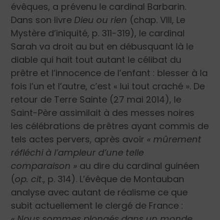
évêques, a prévenu le cardinal Barbarin.
Dans son livre
Dieu ou rien
(chap. VIII, Le
Mystère d’iniquité, p. 311-319), le cardinal
Sarah va droit au but en débusquant là le
diable qui hait tout autant le célibat du
prêtre et l’innocence de l’enfant : blesser à la
fois l’un et l’autre, c’est « lui tout craché ». De
retour de Terre Sainte (27 mai 2014), le
Saint-Père assimilait à des messes noires
les célébrations de prêtres ayant commis de
tels actes pervers, après avoir
« mûrement
réfléchi à l’ampleur d’une telle
comparaison »
au dire du cardinal guinéen
(
op. cit
., p. 314). L’évêque de Montauban
analyse avec autant de réalisme ce que
subit actuellement le clergé de France :
« Nous sommes plongés
dans un monde