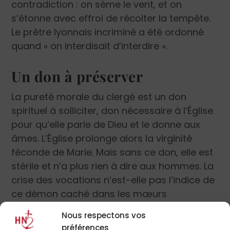
contradiction : on sème le vent, et on
s’étonne avec effroi de récolter la tempête.
Le prêtre lyonnais incriminé a été ordonné
quand « on interdisait d’interdire ».
Un don à préserver
La pureté morale du clergé est un don
spirituel à solliciter, don nécessaire à l’Église
pour qu’elle parle de Dieu et le donne aux
âmes. L’Église prolonge alors la virginité
féconde de Marie. Mais sans ce don, elle est
stérile et n’a plus rien à dire aux hommes. La
crise des vocations n’est-elle pas l’indice de
ce démon caché dans les mœurs
dépravées des consacrés ? Mais le voilà
Nous respectons vos
dévoilé : j’y vois un fruit de cette Année de la
préférences