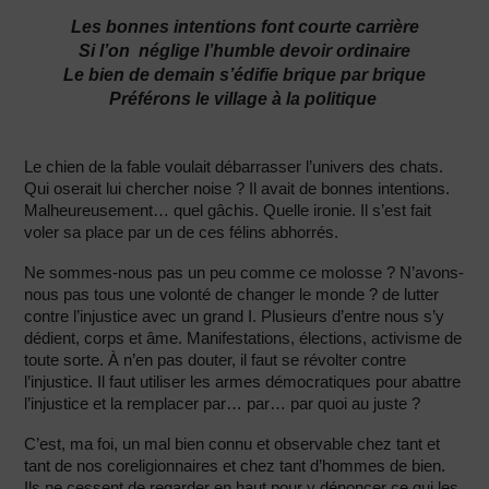
Les bonnes intentions font courte carrière
Si l’on néglige l’humble devoir ordinaire
Le bien de demain s’édifie brique par brique
Préférons le village à la politique
Le chien de la fable voulait débarrasser l’univers des chats.
Qui oserait lui chercher noise ? Il avait de bonnes intentions.
Malheureusement… quel gâchis. Quelle ironie. Il s’est fait
voler sa place par un de ces félins abhorrés.
Ne sommes-nous pas un peu comme ce molosse ? N’avons-
nous pas tous une volonté de changer le monde ? de lutter
contre l’injustice avec un grand I. Plusieurs d’entre nous s’y
dédient, corps et âme. Manifestations, élections, activisme de
toute sorte. À n’en pas douter, il faut se révolter contre
l’injustice. Il faut utiliser les armes démocratiques pour abattre
l’injustice et la remplacer par… par… par quoi au juste ?
C’est, ma foi, un mal bien connu et observable chez tant et
tant de nos coreligionnaires et chez tant d’hommes de bien.
Ils ne cessent de regarder en haut pour y dénoncer ce qui les