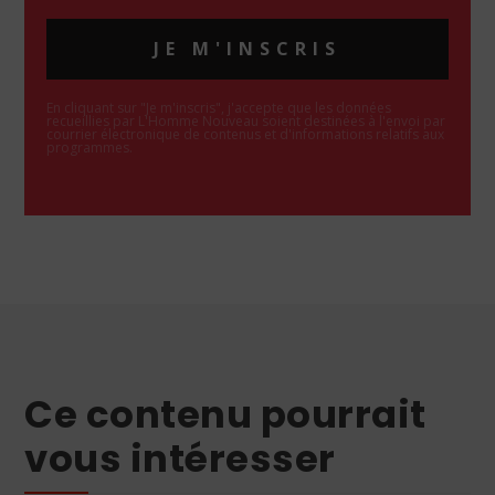
JE M'INSCRIS
En cliquant sur "Je m'inscris", j'accepte que les données
recueillies par L'Homme Nouveau soient destinées à l'envoi par
courrier électronique de contenus et d'informations relatifs aux
programmes.
Ce contenu pourrait
vous intéresser