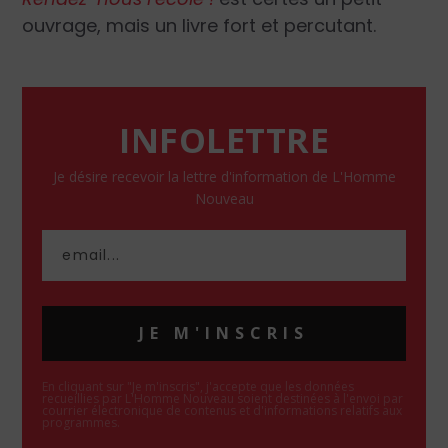
ouvrage, mais un livre fort et percutant.
INFOLETTRE
Je désire recevoir la lettre d'information de L'Homme
Nouveau
JE M'INSCRIS
En cliquant sur "Je m'inscris", j'accepte que les données
recueillies par L'Homme Nouveau soient destinées à l'envoi par
courrier électronique de contenus et d'informations relatifs aux
programmes.