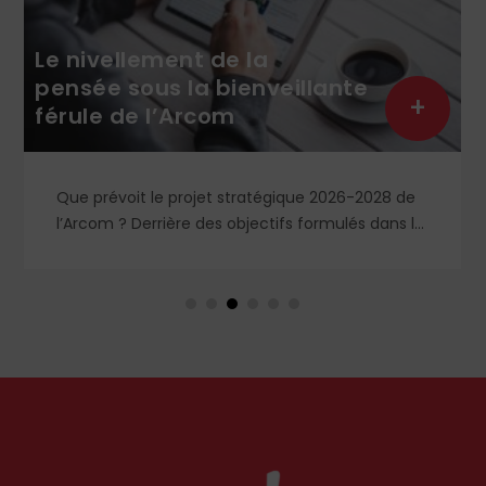
Le nivellement de la
pensée sous la bienveillante
+
férule de l’Arcom
Que prévoit le projet stratégique 2026-2028 de
l’Arcom ? Derrière des objectifs formulés dans le
langage rassurant de la protection du public et
de la lutte contre la désinformation, se dessine
un système liberticide de surveillance et de
censure des contenus médiatiques et
numériques.