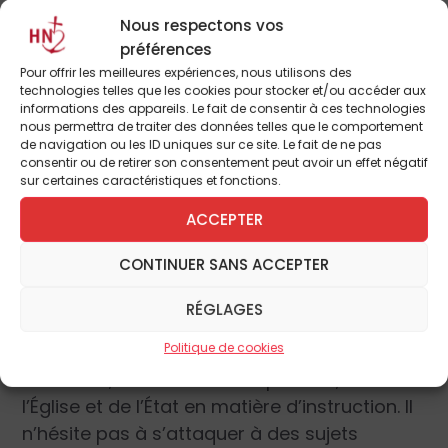
fonction des thèmes qui plairont au grand
Nous respectons vos
public. Nourri de la sagesse grecque, habité
préférences
par les principes chrétiens, soumis par
Pour offrir les meilleures expériences, nous utilisons des
discipline au réel, il condense dans ce petit
technologies telles que les cookies pour stocker et/ou accéder aux
informations des appareils. Le fait de consentir à ces technologies
livre de moins de cent pages sa réflexion sur
nous permettra de traiter des données telles que le comportement
les moyens de sortir de la crise scolaire.
de navigation ou les ID uniques sur ce site. Le fait de ne pas
consentir ou de retirer son consentement peut avoir un effet négatif
sur certaines caractéristiques et fonctions.
Des rappels fondamentaux
ACCEPTER
Il souligne ainsi quelques distinctions bien
CONTINUER SANS ACCEPTER
nécessaires, par exemple que « service
public » ne signifie pas forcément « service
RÉGLAGES
étatique ». Il rappelle également des
Politique de cookies
principes à défendre contre l’envahissement
totalitaire, et les droits des parents, de
l’Église et de l’État en matière d’instruction. Il
n’hésite pas à s’attaquer à des sujets