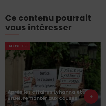
Ce contenu pourrait
vous intéresser
ÉGLISE
TRIBUNE LIBRE
Roberto de Mattei : Au 
yhanna et
des sacres de la Frater
+
 causes
Saint-Pie X