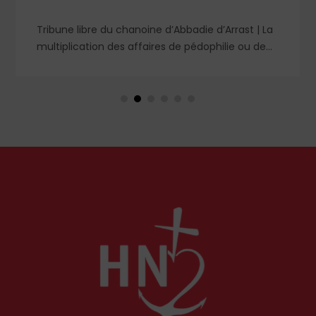
bbadie d’Arrast | La
Tribune libre de Roberto de Mat
e pédophilie ou de
nous penser et que devons-nous
alyses diverses.
consécrations épiscopales anno
 a toujours existé
Fraternité Saint-Pie X à Écône pour
age de notre époque
à l'excommunication latae sente
ce ; d’autres se
découlera et qui sera réaffirmée
ement des forces de
Siège ?
ire pour fustiger
té que de célérité
 techniques.