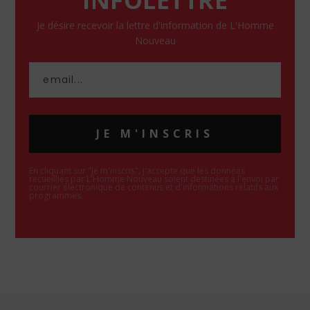
INFOLETTRE
Je désire recevoir la lettre d'information de L'Homme
Nouveau
JE M'INSCRIS
En cliquant sur "Je m'inscris", j'accepte que les données
recueillies par L'Homme Nouveau soient destinées à l'envoi par
courrier électronique de contenus et d'informations relatifs aux
programmes.