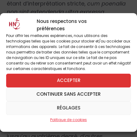
étant d’interprétation stricte,
cum poenalia
non sint extendenda ultra expressa
.
Benoît XIV confirme ces décisions par la
Nous respectons vos
Constitution
Sacramentum poenitentiae
de
préférences
1741, qui renforce les peines à infliger aux
Pour offrir les meilleures expériences, nous utilisons des
technologies telles que les cookies pour stocker et/ou accéder aux
profanateurs du sacrement de pénitence, et
informations des appareils. Le fait de consentir à ces technologies
réserve au siège apostolique l’absolution
nous permettra de traiter des données telles que le comportement
de navigation ou les ID uniques sur ce site. Le fait de ne pas
des auteurs ou complices de ces péchés
consentir ou de retirer son consentement peut avoir un effet négatif
qualifiés de sacrilèges.
sur certaines caractéristiques et fonctions.
ACCEPTER
Les canonistes insistent sur le devoir de
CONTINUER SANS ACCEPTER
dénoncer ces prédateurs, soit directement
si l’on en est victime, soit indirectement si
RÉGLAGES
l’on en a une connaissance certaine (
de visu,
de auditu
). Ils excluent cependant de ce
Politique de cookies
devoir les proches parents (certains disent
jusqu’au quatrième degré, d’autres