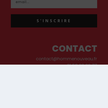
S'INSCRIRE
CONTACT
contact@hommenouveau.fr
01 53 68 99 77
Mentions légales
Conditions générales de vente et d’utilisation
Politique de cookies
Qui sommes-nous ?