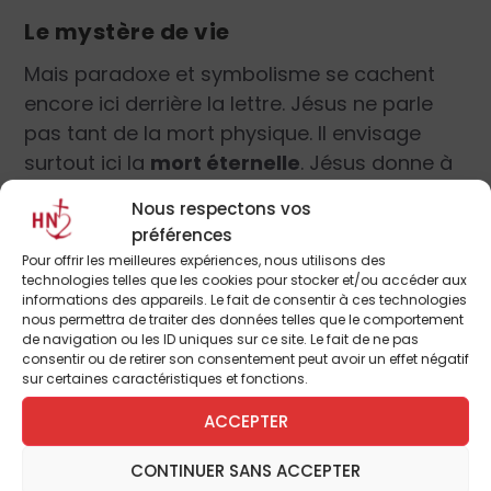
Le mystère de vie
Mais paradoxe et symbolisme se cachent
encore ici derrière la lettre. Jésus ne parle
pas tant de la mort physique. Il envisage
surtout ici la
mort éternelle
. Jésus donne à
ceux qui croient en lui la vie éternelle et
Nous respectons vos
impérissable que Marthe attendait pour la
préférences
résurrection des morts et le jugement
Pour offrir les meilleures expériences, nous utilisons des
dernier. Jésus entraîne Marthe, par la foi, au
technologies telles que les cookies pour stocker et/ou accéder aux
informations des appareils. Le fait de consentir à ces technologies
cœur même du mystère de Dieu, qui est un
nous permettra de traiter des données telles que le comportement
mystère de vie. Marthe pose alors un
acte
de navigation ou les ID uniques sur ce site. Le fait de ne pas
consentir ou de retirer son consentement peut avoir un effet négatif
de foi remarquable dans la messianité et
sur certaines caractéristiques et fonctions.
la divinité du Christ
, comme l’avait fait
ACCEPTER
Pierre sur le chemin de Césarée de Philippe.
Marthe, comme la Samaritaine, se fait alors
CONTINUER SANS ACCEPTER
témoin, en des termes très délicats : le