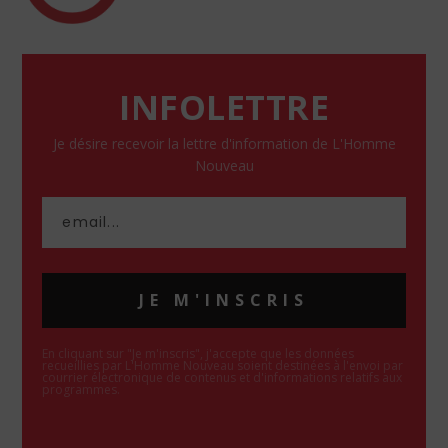
INFOLETTRE
Je désire recevoir la lettre d'information de L'Homme
Nouveau
JE M'INSCRIS
En cliquant sur "Je m'inscris", j'accepte que les données
recueillies par L'Homme Nouveau soient destinées à l'envoi par
courrier électronique de contenus et d'informations relatifs aux
programmes.