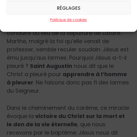
Maître est là qui t’appelle.
RÉGLAGES
Politique de cookies
Puis, Jésus va accomplir le miracle. Il se fait
conduire au lieu de la sépulture de Lazare.
Marthe, malgré la foi qu’elle venait de
professer, semble reculer soudain. Jésus est
ému jusqu’aux larmes. Pourquoi Jésus a-t-il
pleuré ?
Saint Augustin
nous dit que le
Christ a pleuré pour
apprendre à l’homme
à pleurer
. Ne faisons donc pas fi des larmes
du Seigneur.
Dans le cheminement du carême, ce miracle
évoque la
victoire du Christ sur la mort et
le don de la vie éternelle
, que nous
recevons par le baptême. Jésus nous dit