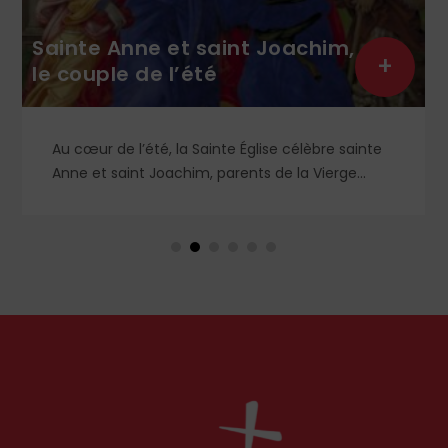
Sainte Anne et saint Joachim,
+
le couple de l’été
Au cœur de l’été, la Sainte Église célèbre sainte
Anne et saint Joachim, parents de la Vierge
Marie. Mais que sait-on exactement de ce
couple unique que le monde chrétien, aussi bien
en Orient qu’en Occident, célèbre par sa piété
et ses liturgies ?