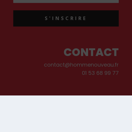
S'INSCRIRE
CONTACT
contact@hommenouveau.fr
01 53 68 99 77
Mentions légales
Conditions générales de vente et d’utilisation
Politique de cookies
Qui sommes-nous ?