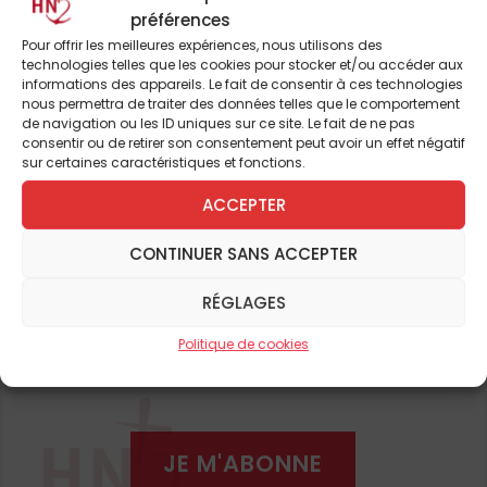
différentes apparitions de Notre Dame en
préférences
1917. Des foules de plus en plus nombreuses
Pour offrir les meilleures expériences, nous utilisons des
se déplacent sur les lieux pour s’associer
technologies telles que les cookies pour stocker et/ou accéder aux
informations des appareils. Le fait de consentir à ces technologies
aux voyants. La politique s’en mêle aussi. Le 8
nous permettra de traiter des données telles que le comportement
décembre 1917, en la fête de l’Immaculée
de navigation ou les ID uniques sur ce site. Le fait de ne pas
consentir ou de retirer son consentement peut avoir un effet négatif
Conception, l’ancien ambassadeur du
sur certaines caractéristiques et fonctions.
Pour continuer à lire cet
Portugal en Allemagne, le général Sidónio
ACCEPTER
Pais renverse le président Bernardino
article
Machado, dissout les assemblées et établit
CONTINUER SANS ACCEPTER
et de nombreux autres
une République autoritaire. Son but ? Mettre
fin aux exactions de la République
RÉGLAGES
anticléricale, lutter contre la démagogie d’un
ABONNEZ-VOUS DÈS À
Politique de cookies
gouvernement irresponsable et rétablir les
PRÉSENT
liens avec le peuple.
Retour vers l’Église
JE M'ABONNE