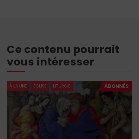
Ce contenu pourrait
vous intéresser
À LA UNE
ÉGLISE
LITURGIE
À 