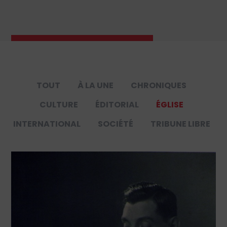
TOUT
À LA UNE
CHRONIQUES
CULTURE
ÉDITORIAL
ÉGLISE
INTERNATIONAL
SOCIÉTÉ
TRIBUNE LIBRE