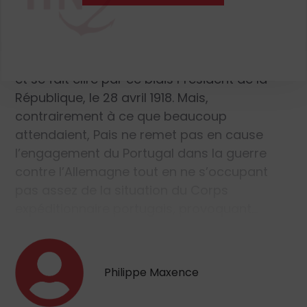
Ancien franc-maçon, Sidónio Pais rétablit
cependant les relations diplomatiques avec
le Saint-Siège. Il met également en place
l’élection présidentielle au suffrage universel
et se fait élire par ce biais Président de la
République, le 28 avril 1918. Mais,
contrairement à ce que beaucoup
attendaient, Pais ne remet pas en cause
l’engagement du Portugal dans la guerre
contre l’Allemagne tout en ne s’occupant
pas assez de la situation du Corps
expéditionnaire portugais, provoquant…
Philippe Maxence