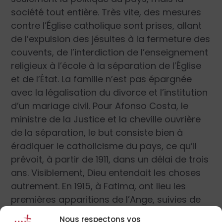
société tout entière. Très vite, des mesures
contre l’Église catholique sont prises, allant
de l’expulsion des jésuites à la fermeture des
couvents, de l’interdiction de l’enseignement
religieux à l’école à la séparation de l’Église
et de l’État. La famille n’est pas épargnée
avec la légalisation du divorce et l’institution
d’un mariage civil. Pour Afonso Costa, le
ministre de la Justice et la cheville ouvrière
de la séparation, le but consiste bien à
éradiquer le catholicisme du pays, ce qu’il
prévoit, à partir de 1911, dans un délai de trois
ans. Visiblement, Dieu entendait les choses
autrement. En 1915, à Fatima, ont lieu les
premières apparitions de l’Ange, suivies de
nouvelles manifestations en 1916, puis des
Nous respectons vos