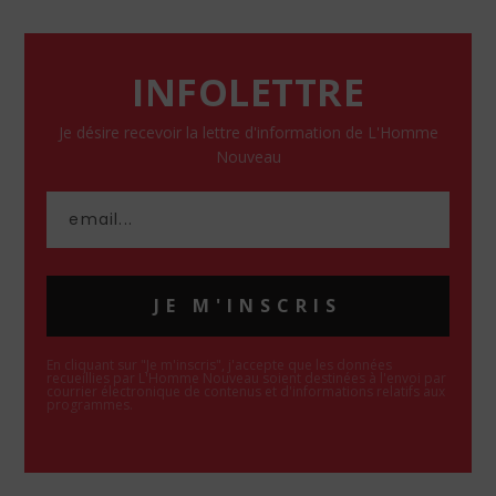
INFOLETTRE
Je désire recevoir la lettre d'information de L'Homme
Nouveau
JE M'INSCRIS
En cliquant sur "Je m'inscris", j'accepte que les données
recueillies par L'Homme Nouveau soient destinées à l'envoi par
courrier électronique de contenus et d'informations relatifs aux
programmes.