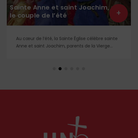
Sainte Anne et saint Joachim,
+
le couple de l’été
H
Au cœur de l’été, la Sainte Église célèbre sainte
Anne et saint Joachim, parents de la Vierge
Marie. Mais que sait-on exactement de ce
couple unique que le monde chrétien, aussi bien
en Orient qu’en Occident, célèbre par sa piété
et ses liturgies ?