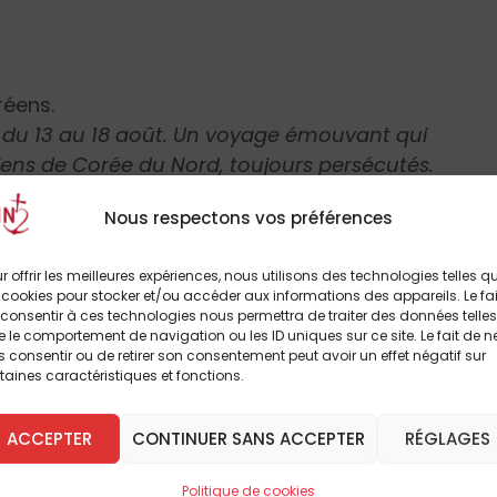
réens.
d du 13 au 18 août. Un voyage émouvant qui
étiens de Corée du Nord, toujours persécutés.
Nous respectons vos préférences
 les âmes.
r offrir les meilleures expériences, nous utilisons des technologies telles q
 vacances d’été, trois « fondatrices » de
 cookies pour stocker et/ou accéder aux informations des appareils. Le fai
es ont rendu leur âme à Dieu. C’est une
consentir à ces technologies nous permettra de traiter des données telles
 le comportement de navigation ou les ID uniques sur ce site. Le fait de n
se tourner avec leurs décès.
 consentir ou de retirer son consentement peut avoir un effet négatif sur
taines caractéristiques et fonctions.
?
ACCEPTER
CONTINUER SANS ACCEPTER
RÉGLAGES
Politique de cookies