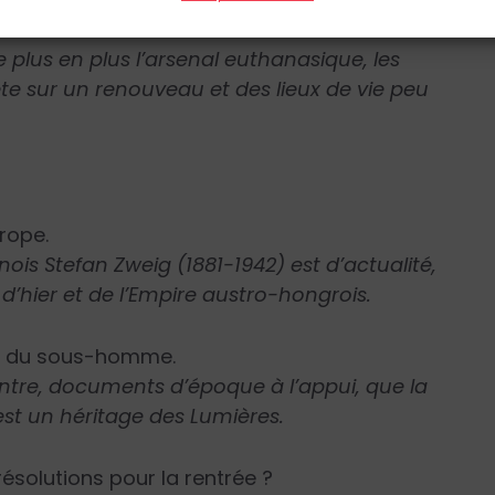
plus en plus l’arsenal euthanasique, les
te sur un renouveau et des lieux de vie peu
rope.
nois Stefan Zweig (1881-1942) est d’actualité,
d’hier et de l’Empire austro-hongrois.
ce du sous-homme.
ntre, documents d’époque à l’appui, que la
st un héritage des Lumières.
ésolutions pour la rentrée ?