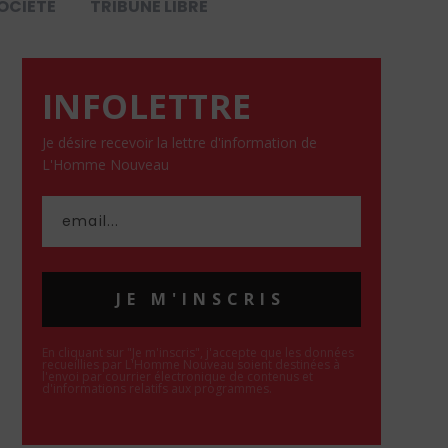
OCIÉTÉ
TRIBUNE LIBRE
INFOLETTRE
Je désire recevoir la lettre d'information de
L'Homme Nouveau
JE M'INSCRIS
En cliquant sur "Je m'inscris", j'accepte que les données
recueillies par L'Homme Nouveau soient destinées à
l'envoi par courrier électronique de contenus et
d'informations relatifs aux programmes.