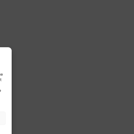
ue
t
e