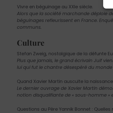
Vivre en béguinage au XXI
e
siècle.
Alors que la société marchande déploie de 
béguinages refleurissent en France. Enquê
communs.
Culture
Stefan Zweig, nostalgique de la défunte Eu
Plus que jamais, le grand écrivain Juif vien
lui qui fut le chantre désespéré du monde 
Quand Xavier Martin ausculte la naissan
Le dernier ouvrage de Xavier Martin démo
notion disqualifiante de « sous-homme » e
Questions au Père Yannik Bonnet : Quelles r