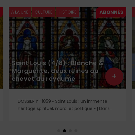
À LA UNE
CULTURE
HISTOIRE
Saint Louis (4/8) : Blanche &
Marguerite, deux reines au
+
chevet du royaume
DOSSIER n° 1859 « Saint Louis : un immense
héritage spirituel, moral et politique » | Dans
l'ombre et la lumière du règne de saint Louis,
deux figures féminines s'imposent : Blanche de
Castille, mère dévouée et reine de fer, et