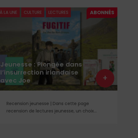
À LA UNE
CULTURE
LECTURES
À LA 
Jeunesse : Plongée dans
Sai
l’insurrection irlandaise
man
+
avec Joe
sac
Recension jeunesse | Dans cette page
DO
recension de lectures jeunesse, un choix
hé
éclairé de romans, livres de prières et cahier
tr
de coloriage. À retrouver dans le n° 1859.
mé
or