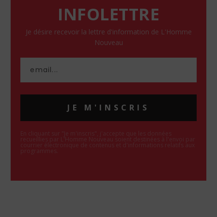
INFOLETTRE
Je désire recevoir la lettre d'information de L'Homme
Nouveau
JE M'INSCRIS
En cliquant sur "Je m'inscris", j'accepte que les données
recueillies par L'Homme Nouveau soient destinées à l'envoi par
courrier électronique de contenus et d'informations relatifs aux
programmes.