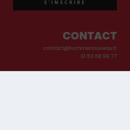
S'INSCRIRE
CONTACT
contact@hommenouveau.fr
01 53 68 99 77
Mentions légales
Conditions générales de vente et d’utilisation
Politique de cookies
Qui sommes-nous ?
© Les Editions de L’Homme Nouveau, 2022. Tous droits réservés.