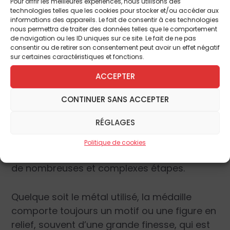
sainte Vierge .
Pour offrir les meilleures expériences, nous utilisons des
technologies telles que les cookies pour stocker et/ou accéder aux
informations des appareils. Le fait de consentir à ces technologies
La médaille en tant qu’objet pieux et en
nous permettra de traiter des données telles que le comportement
de navigation ou les ID uniques sur ce site. Le fait de ne pas
particulier celle du baptême n’est donc en
consentir ou de retirer son consentement peut avoir un effet négatif
aucun cas un talisman ou la source d’une
sur certaines caractéristiques et fonctions.
superstition. Elle nous protège, symbolise
ACCEPTER
notre entrée dans l’Église catholique et,
parce qu’elle est un sacramentel, elle est
CONTINUER SANS ACCEPTER
bien plus qu’un bijou, comme en témoigne si
RÉGLAGES
bien sa fabrication. Du choix du motif à
jusqu’à la remise par le parrain et la
Politique de cookies
marraine au baptisé, la médaille passe par
de nombreuses et complexes étapes.
Quelque soit le métal utilisé, la médaille
comporte toujours un motif ou une figure en
relief, souvent d’une grande finesse, qui est