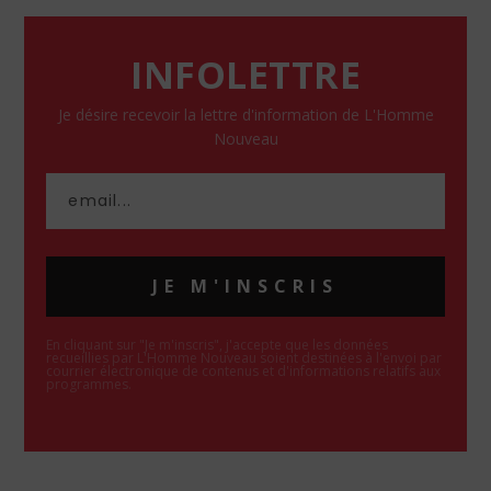
INFOLETTRE
Je désire recevoir la lettre d'information de L'Homme
Nouveau
JE M'INSCRIS
En cliquant sur "Je m'inscris", j'accepte que les données
recueillies par L'Homme Nouveau soient destinées à l'envoi par
courrier électronique de contenus et d'informations relatifs aux
programmes.