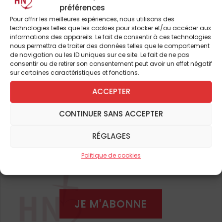
préférences
sécurité et liberté, liberté et égalité, capital
Pour offrir les meilleures expériences, nous utilisons des
et biens communs, patriotisme et
technologies telles que les cookies pour stocker et/ou accéder aux
internationalisme, etc. Aujourd’hui, en France,
informations des appareils. Le fait de consentir à ces technologies
nous permettra de traiter des données telles que le comportement
la droite est associée à des idées
de navigation ou les ID uniques sur ce site. Le fait de ne pas
conservatrices, favorisant l’ordre social et
consentir ou de retirer son consentement peut avoir un effet négatif
Pour continuer à lire cet
sur certaines caractéristiques et fonctions.
moral, l’ordre économique capitaliste et le
système politique établi, tandis que la
article
ACCEPTER
gauche est associée à des idéologies dites
et de nombreux autres
CONTINUER SANS ACCEPTER
progressistes, promouvant l’égalité sociale,
une libéralisation des mœurs et un partage
RÉGLAGES
économique et politique plus égalitaire,
ABONNEZ-VOUS DÈS À
Politique de cookies
appelant parfois au changement des
PRÉSENT
institutions, si ce n’est à l’abolition des
frontières et à l’internationalisme. Parler
d’extrême gauche induit l’existence de
JE M'ABONNE
sensibilités graduées en intensité dans la