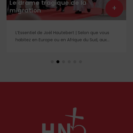
Le drame tragique de la
+
migration
L’Essentiel de Joël Hautebert | Selon que vous
habitez en Europe ou en Afrique du Sud, aux
États-Unis ou en Libye, vos propos seront
considérés comme racistes ou non. Les récents
événements aux Pays-Bas ou en Irlande
soulèvent la question de l'accueil des migrants,
qui devraient avant tout pouvoir rester chez eux,
comme l'a rappelé Léon XIV récemment.