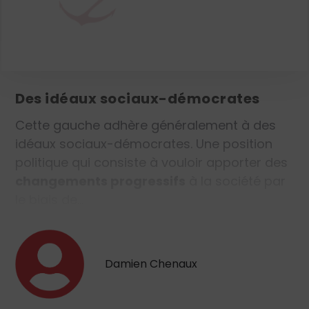
gauche en général. Il existe une gauche
« classique » réformiste, représentée par des
partis politiques comme le Parti socialiste ou
des partis écologistes.
Des idéaux sociaux-démocrates
Cette gauche adhère généralement à des
idéaux sociaux-démocrates. Une position
politique qui consiste à vouloir apporter des
changements progressifs
à la société par
le biais de…
Damien Chenaux