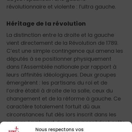
révolutionnaire et violente : l’ultra gauche.
Héritage de la révolution
La distinction entre la droite et la gauche
vient directement de la Révolution de 1789.
C’est une simple contingence qui amena les
députés à se positionner physiquement
dans l’Assemblée nationale par rapport à
leurs affinités idéologiques. Deux groupes
émergèrent : les partisans du roi et de
l’ordre établi à droite de la salle, ceux du
changement et de la réforme à gauche. Ce
caractère totalement fortuit dû aux
circonstances fut dès lors inscrit dans les
mœurs. La plupart des pays possèdent cette
Nous respectons vos
bipolarité entre tradition et innovation,