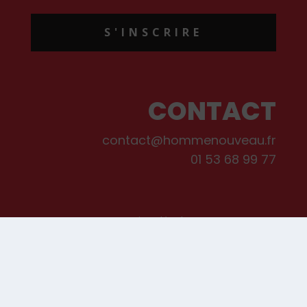
S'INSCRIRE
CONTACT
contact@hommenouveau.fr
01 53 68 99 77
Mentions légales
Conditions générales de vente et d’utilisation
Politique de cookies
Qui sommes-nous ?