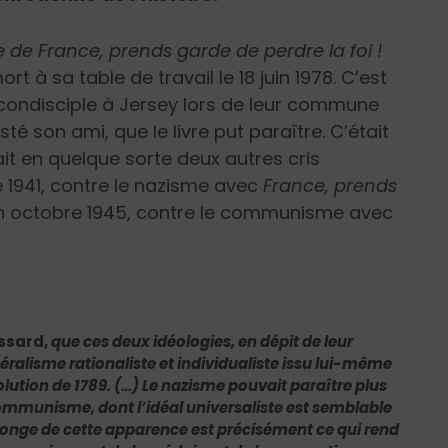
e de France,
prends garde de perdre la foi !
t à sa table de travail le 18 juin 1978. C’est
 condisciple à Jersey lors de leur commune
té son ami, que le livre put paraître. C’était
ait en quelque sorte deux autres cris
 1941, contre le nazisme avec
France, prends
en octobre 1945, contre le communisme avec
!
ssard,
que ces deux idéologies, en dépit de leur
libéralisme rationaliste et individualiste issu lui-même
olution de 1789. (…) Le nazisme pouvait paraître plus
communisme, dont l’idéal universaliste est semblable
nsonge de cette apparence est précisément ce qui rend