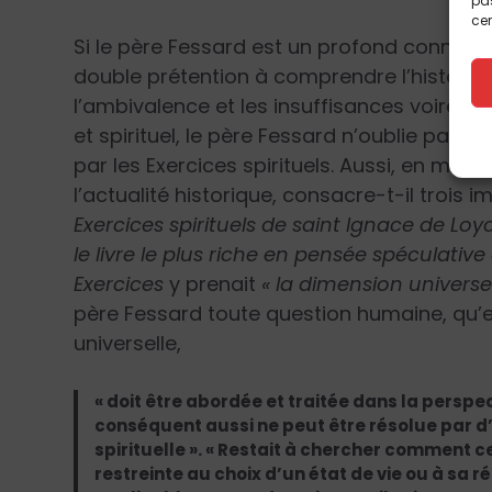
pas
cer
Si le père Fessard est un profond connaiss
double prétention à comprendre l’histoire e
l’ambivalence et les insuffisances voire l
et spirituel, le père Fessard n’oublie pas qu’
par les Exercices spirituels. Aussi, en marge
l’actualité historique, consacre-t-il trois
Exercices spirituels de saint Ignace de Loyo
le livre le plus riche en pensée spéculativ
Exercices
y prenait
« la dimension universel
père Fessard toute question humaine, qu’e
universelle,
« doit être abordée et traitée dans la perspe
conséquent aussi ne peut être résolue par d
spirituelle ». « Restait à chercher comment
restreinte au choix d’un état de vie ou à sa 