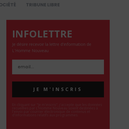
OCIÉTÉ
TRIBUNE LIBRE
INFOLETTRE
Je désire recevoir la lettre d'information de
L'Homme Nouveau
JE M'INSCRIS
En cliquant sur "Je m'inscris", j'accepte que les données
recueillies par L'Homme Nouveau soient destinées à
l'envoi par courrier électronique de contenus et
d'informations relatifs aux programmes.