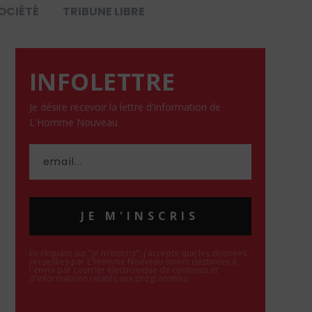
OCIÉTÉ
TRIBUNE LIBRE
INFOLETTRE
Je désire recevoir la lettre d'information de
L'Homme Nouveau
JE M'INSCRIS
En cliquant sur "Je m'inscris", j'accepte que les données
recueillies par L'Homme Nouveau soient destinées à
l'envoi par courrier électronique de contenus et
d'informations relatifs aux programmes.