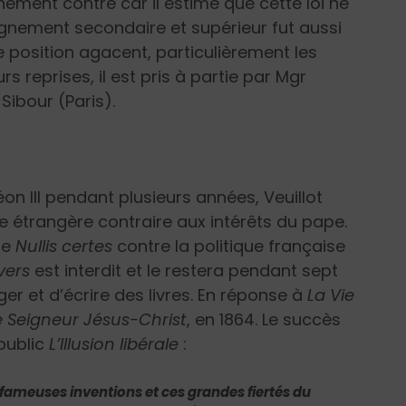
chement contre car il estime que cette loi ne
eignement secondaire et supérieur fut aussi
e position agacent, particulièrement les
s reprises, il est pris à partie par Mgr
ibour (Paris).
on III pendant plusieurs années, Veuillot
que étrangère contraire aux intérêts du pape.
ue
Nullis certes
contre la politique française
vers
est interdit et le restera pendant sept
ger et d’écrire des livres. En réponse à
La Vie
e Seigneur Jésus-Christ
, en 1864. Le succès
 public
L’Illusion libérale
:
s fameuses inventions et ces grandes fiertés du