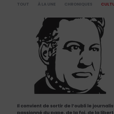
TOUT
À LA UNE
CHRONIQUES
CULT
Il convient de sortir de l’oubli le journal
passionné du pape, de la foi, de la libert