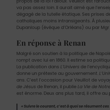
propos de la loi Falloux. Veuillot est farou
va pas assez loin. Il aurait aimé que l’ens
dégagé de la tutelle étatique. Ses prises d
catholiques moins intransigeants. À plusieur
Dupanloup (évêque d’Orléans) ou par Mgr S
En réponse à Renan
Malgré son soutien à la politique de Napolé
rompt avec lui en 1860. Il estime sa politi
La publication dans
L’Univers
de l’encycliq
donne un prétexte au gouvernement.
L’Uni
ans. C’est l’occasion pour Veuillot de voya
de Jésus
de Renan, il publie
La Vie de Notr
est énorme. Deux ans plus tard, il offre au
« Suivre le courant, c’est à quoi se résument ce