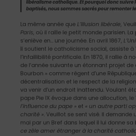
libéralisme catholique. Et pourquoi donc suiv
baptisés, nous sommes sacrés pour remonter le
La même année que
L’Illusion libérale
, Veui
Paris
, où il raille le petit monde parisien.
s’enlève en… une journée. En avril 1867,
L’Un
Il soutient le catholicisme social, assiste 
l’infaillibilité pontificale. En 1870, il rallie
de l’année suivante un étonnant projet de c
Bourbon » comme régent d’une République r
décentralisation et le respect de la relig
va venir d’un endroit inattendu. Voulant éta
pape Pie IX évoque dans une allocution, le 1
l’influence du pape »
et
« un autre parti op
charité »
. Veuillot se sent visé. Il demande
mai par un Bref dans lequel il lui donne 
ce zèle amer étranger à la charité catholi