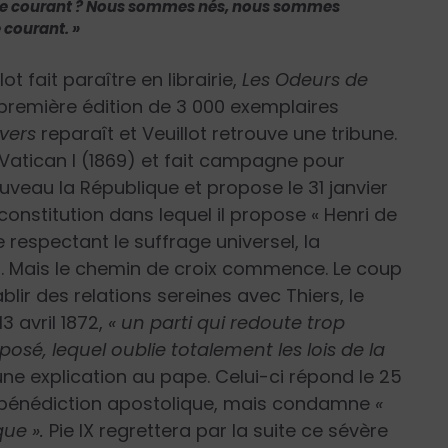
re le courant ? Nous sommes nés, nous sommes
 courant. »
llot fait paraître en librairie,
Les Odeurs de
 La première édition de 3 000 exemplaires
ivers
reparaît et Veuillot retrouve une tribune.
à Vatican I (1869) et fait campagne pour
 à nouveau la République et propose le 31 janvier
onstitution dans lequel il propose « Henri de
espectant le suffrage universel, la
ion. Mais le chemin de croix commence. Le coup
blir des relations sereines avec Thiers, le
3 avril 1872,
« un parti qui redoute trop
posé, lequel oublie totalement les lois de la
 une explication au pape. Celui-ci répond le 25
sa bénédiction apostolique, mais condamne
«
que ».
Pie IX regrettera par la suite ce sévère