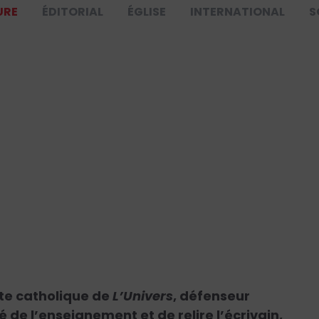
URE
ÉDITORIAL
ÉGLISE
INTERNATIONAL
S
iste catholique de
L’Univers
, défenseur
é de l’enseignement et de relire l’écrivain,