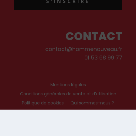
S'INSCRIRE
CONTACT
contact@hommenouveau.fr
01 53 68 99 77
Mentions légales
Conditions générales de vente et d’utilisation
Politique de cookies
Qui sommes-nous ?
© Les Editions de L’Homme Nouveau, 2022. Tous droits réservés.