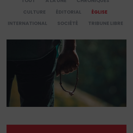
TOUT
À LA UNE
CHRONIQUES
CULTURE
ÉDITORIAL
ÉGLISE
INTERNATIONAL
SOCIÉTÉ
TRIBUNE LIBRE