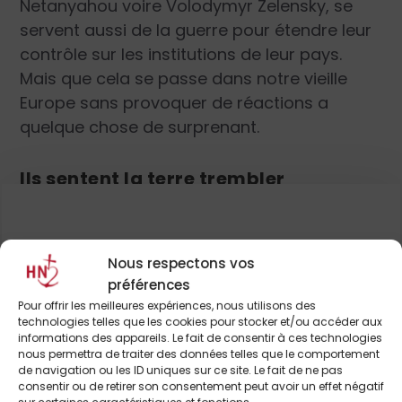
Netanyahou voire Volodymyr Zelensky, se
servent aussi de la guerre pour étendre leur
contrôle sur les institutions de leur pays.
Mais que cela se passe dans notre vieille
Europe sans provoquer de réactions a
quelque chose de surprenant.
Ils sentent la terre trembler
Dès les premiers mots, Ursula von der Leyen
s’émouvait «
des difficultés que les
Européens rencontrent au quotidien. Ils
Pour continuer à lire cet
Nous respectons vos
sentent la terre trembler sous leurs pieds,
préférences
article
Pour offrir les meilleures expériences, nous utilisons des
dit-elle
. Ils s’aperçoivent que plus ils
technologies telles que les cookies pour stocker et/ou accéder aux
travaillent et plus leur vie est difficile (…) Ils
et de nombreux autres
informations des appareils. Le fait de consentir à ces technologies
nous permettra de traiter des données telles que le comportement
subissent le rythme effréné des
de navigation ou les ID uniques sur ce site. Le fait de ne pas
changements dans leur vie et dans leur
consentir ou de retirer son consentement peut avoir un effet négatif
ABONNEZ-VOUS DÈS À
sur certaines caractéristiques et fonctions.