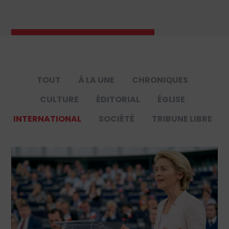
TOUT
À LA UNE
CHRONIQUES
CULTURE
ÉDITORIAL
ÉGLISE
INTERNATIONAL
SOCIÉTÉ
TRIBUNE LIBRE