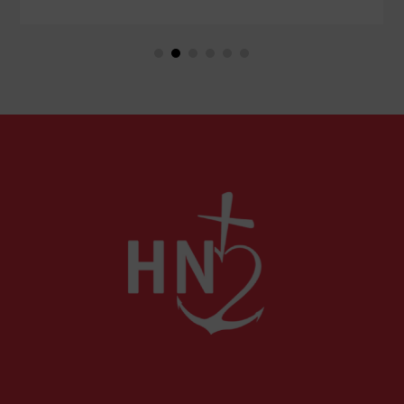
Marie. Mais que sait-on exactement de ce
couple unique que le monde chrétien, aussi bien
en Orient qu’en Occident, célèbre par sa piété
et ses liturgies ?