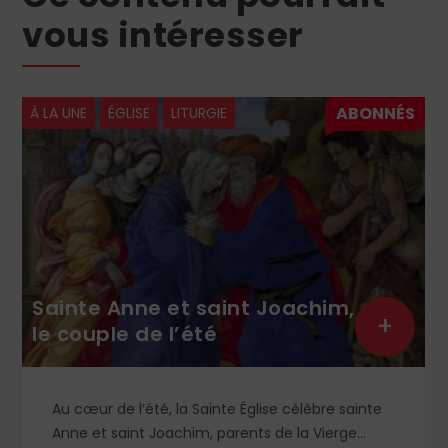
vous intéresser
À LA UNE
ÉGLISE
LITURGIE
Sainte Anne et saint Joachim,
+
le couple de l’été
Au cœur de l’été, la Sainte Église célèbre sainte
Anne et saint Joachim, parents de la Vierge