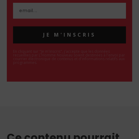
JE M'INSCRIS
En cliquant sur "Je m'inscris", j'accepte que les données
recueillies par L'Homme Nouveau soient destinées à l'envoi par
courrier électronique de contenus et d'informations relatifs aux
programmes.
Ce contenu pourrait