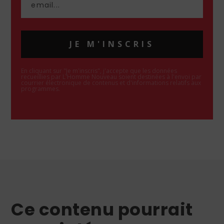
JE M'INSCRIS
En cliquant sur "Je m'inscris", j'accepte que les données
recueillies par L'Homme Nouveau soient destinées à l'envoi par
courrier électronique de contenus et d'informations relatifs aux
programmes.
Ce contenu pourrait