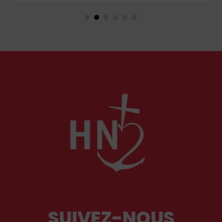
 un portrait d'enfant
deux figures féminines s'imp
 avec les ceux qui
Castille, mère dévouée et rei
quez, le maître du Siglo
Marguerite de Provence, rei
s européennes.
fidèle. À travers leurs influe
lit l'équilibre singulier d'une
structurée par la foi chrétien
SUIVEZ-NOUS