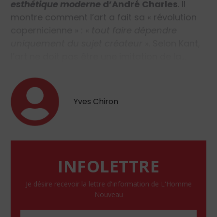
esthétique moderne
d’André Charles
. Il
montre comment l’art a fait sa « révolution
copernicienne » :
«
tout faire dépendre
uniquement du sujet créateur
»
. Selon Kant,
l’art ne doit pas être une imitation de la…
Yves Chiron
INFOLETTRE
Je désire recevoir la lettre d'information de L'Homme
Nouveau