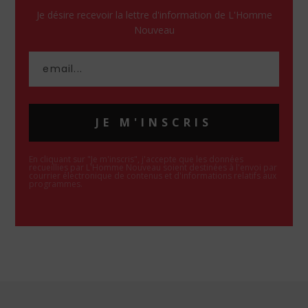
Je désire recevoir la lettre d'information de L'Homme
Nouveau
JE M'INSCRIS
En cliquant sur "Je m'inscris", j'accepte que les données
recueillies par L'Homme Nouveau soient destinées à l'envoi par
courrier électronique de contenus et d'informations relatifs aux
programmes.