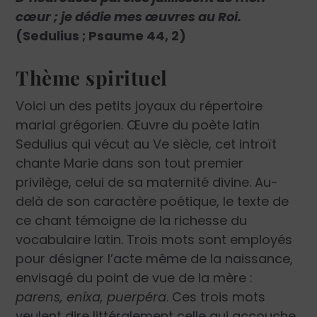
cœur ; je dédie mes œuvres au Roi.
(Sedulius ; Psaume 44, 2)
Thème spirituel
Voici un des petits joyaux du répertoire
marial grégorien. Œuvre du poète latin
Sedulius qui vécut au V
e
siècle, cet introït
chante Marie dans son tout premier
privilège, celui de sa maternité divine. Au-
delà de son caractère poétique, le texte de
ce chant témoigne de la richesse du
vocabulaire latin. Trois mots sont employés
pour désigner l’acte même de la naissance,
envisagé du point de vue de la mère :
parens, eníxa, puerpéra
. Ces trois mots
veulent dire littéralement celle qui accouche