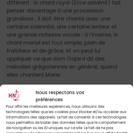
différent : le chant royal (
Ecce advénit
) fait
penser davantage à une procession
grandiose ; il doit être chanté avec une
certaine solennité, une certaine lenteur et
une grande richesse vocale ; à l’inverse, le
chant marial est tout simple, plein de
fraîcheur et de grâce, et on peut lui
appliquer ce que dom Gajard dit des
mélodies grégoriennes en général, quand
elles chantent Marie :
« C’est un fait que toutes les fois qu’il est
Nous respectons vos
question d’elle, l’âme de nos vieux
préférences
compositeurs s’est émue et a trouvé des
Pour offrir les meilleures expériences, nous utilisons des
accents singulièrement pénétrants pour lui
technologies telles que les cookies pour stocker et/ou accéder aux
dire leur amour ou implorer son intercession.
informations des appareils. Le fait de consentir à ces technologies
Non pas qu’il faille y chercher des traits
nous permettra de traiter des données telles que le comportement
de navigation ou les ID uniques sur ce site. Le fait de ne pas
pathétiques ou grandiloquents, ni des