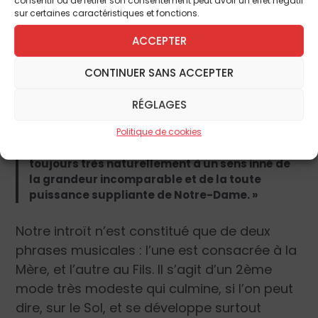
consentir ou de retirer son consentement peut avoir un effet négatif
effusions purement sentimentales, toutes
sur certaines caractéristiques et fonctions.
choses essentiellement contraires au génie
grégorien. La ligne reste toujours sobre, l’âme
ACCEPTER
toujours maîtresse d’elle-même ; et c’est ce
qui fait peut-être l’un des plus grands
CONTINUER SANS ACCEPTER
charmes de ces mélodies, à la fois viriles et si
pleines d’onction, toutes saturées de vérité…
RÉGLAGES
C’est quelque chose d’infiniment délicat et de
très aimant, où la tendresse la plus filiale et la
Politique de cookies
plus exquise, voire la plus ingénue, s’allie
toujours très naturellement à un sens inné de
la grandeur incomparable et de la toute
puissance suppliante de Notre-Dame. »
Notre introït n’est constitué que de deux
phrases musicales : l’une est consacrée à la
Mère, et l’autre au Fils. Il s’agit d’un 2ème
mode très modeste qui culmine, si l’on peut
dire, sur le Sol, et se développe surtout