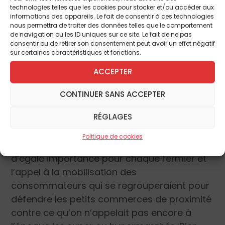
technologies telles que les cookies pour stocker et/ou accéder aux
« Le totalitarisme stalinien comme les
informations des appareils. Le fait de consentir à ces technologies
concentrations industrielles propres aux
nous permettra de traiter des données telles que le comportement
de navigation ou les ID uniques sur ce site. Le fait de ne pas
sociétés libérales, les grands magasins qui
consentir ou de retirer son consentement peut avoir un effet négatif
supplantent les petits commerces et les
sur certaines caractéristiques et fonctions.
paysans chassés de leurs terres au profit
ACCEPTER
des grosses propriétés, lui font également
horreur. Contre Bernard Shaw et les Fabians,
CONTINUER SANS ACCEPTER
ces intellectuels socialistes britanniques
proches des travaillistes, Chesterton bataille
RÉGLAGES
pour ce qu’il appelle le «distributisme».
Politique de cookies
Autrement dit, des propriétés à peu près
d’égale importance pour chaque fermier et
l’appel à la mobilisation des
consommateurs qui se regrouperaient pour
défendre les petits commerces de proximité
contre ce qu’on n’appelait pas encore à