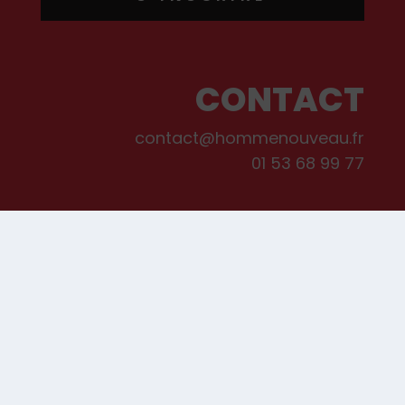
CONTACT
contact@hommenouveau.fr
01 53 68 99 77
Mentions légales
Conditions générales de vente et d’utilisation
Politique de cookies
Qui sommes-nous ?
© Les Editions de L’Homme Nouveau, 2022. Tous droits réservés.