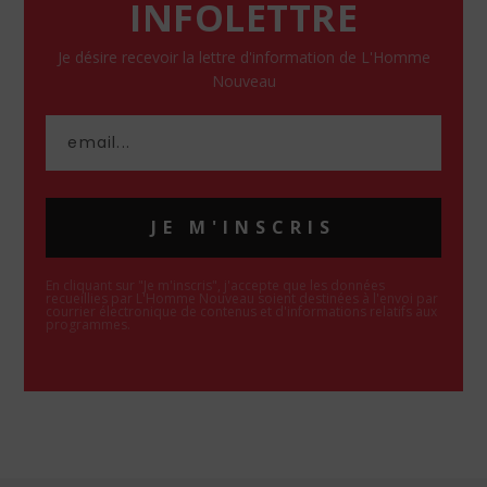
INFOLETTRE
Je désire recevoir la lettre d'information de L'Homme
Nouveau
JE M'INSCRIS
En cliquant sur "Je m'inscris", j'accepte que les données
recueillies par L'Homme Nouveau soient destinées à l'envoi par
courrier électronique de contenus et d'informations relatifs aux
programmes.