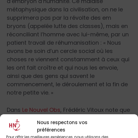
d’embryon d’humanité. Ce malaise
métaphysique dans la civilisation, on ne le
supprimera pas par la révolte des em
bryons (appelée lutte des classes), mais en
réconciliant l’homme avec lui-même, par un
patient travail de réhumanisation : « Nous
avons be soin d’un cercle social où les
choses re viennent constamment à ceux qui
les ont fait croître et qui nous les envoie,
ainsi que des gens qui savent le
commencement, le déroulement et la fin de
notre petite vie. »
Dans
Le Nouvel Obs
, Frédéric Vitoux note que
« Chesterton monte au créneau » contre le
Nous respectons vos
capitalisme :
préférences
Pour offrir les meilleures expériences, nous utilisons des