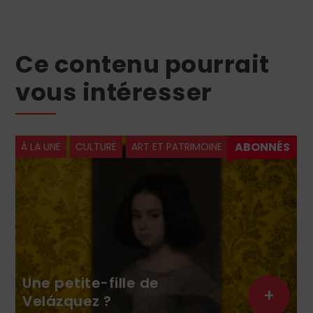
Ce contenu pourrait
vous intéresser
À LA UNE
CULTURE
ART ET PATRIMOINE
Une petite-fille de
+
Velázquez ?