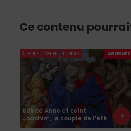
Ce contenu pourrai
À LA UNE
ÉGLISE
LITURGIE
Sainte Anne et saint
+
+
Joachim, le couple de l’été