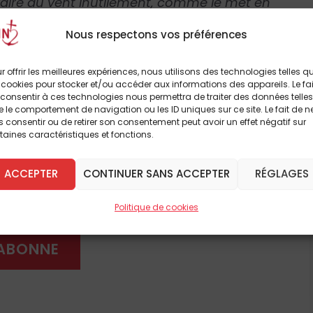
 faire du vent inutilement, comme le met en
Nous respectons vos préférences
r offrir les meilleures expériences, nous utilisons des technologies telles q
 cookies pour stocker et/ou accéder aux informations des appareils. Le fai
ument de gouvernement à la disposition des
consentir à ces technologies nous permettra de traiter des données telles
II, au cours des vingt-six ans de son
à lire cet article
 le comportement de navigation ou les ID uniques sur ce site. Le fait de n
 consentir ou de retirer son consentement peut avoir un effet négatif sur
, en près de huit ans de pontificat, n’en a
taines caractéristiques et fonctions.
breux autres
s, en a tenu deux seulement. Il avait innové
 le Conseil des cardinaux, appelé C8 ou C9 en
ACCEPTER
CONTINUER SANS ACCEPTER
RÉGLAGES
 été annoncé le 13 avril 2013 et institué par
 DÈS À PRÉSENT
mission était d’
«
aider [le pape] dans le
Politique de cookies
tudier un projet de révision de la
 la Curie romaine
»
. Pour assurer une
'ABONNE
it ou neuf membres de ce Conseil des cardinaux
identiels de tous les continents. Mais,
ccesseurs par cette initiative personnelle,