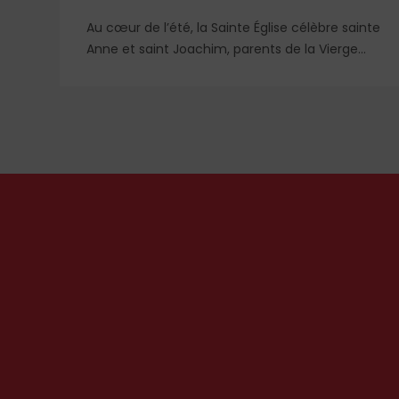
Au cœur de l’été, la Sainte Église célèbre sainte
is
Anne et saint Joachim, parents de la Vierge
Marie. Mais que sait-on exactement de ce
couple unique que le monde chrétien, aussi
bien en Orient qu’en Occident, célèbre par sa
piété et ses liturgies ?