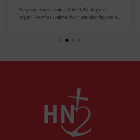
Religieux dominicain (1914-1975), le père
Roger-Thomas Calmel fut l’une des figures du
mouvement traditionaliste, attaché jusqu’à la
moelle à la messe et à la doctrine
traditionnelle, ainsi qu’aux antiques
observances de son ordre. Il fut autant un
combattant qu’un spirituel, certainement l’un
des plus importants du XXᵉ siècle. Deux
ouvrages récents lui rendent hommage.