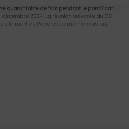
itution
Praedicate Evangelium
qui a réformé
 une quarantaine de fois pendant le pontificat
t 3 décembre 2024. La réunion suivante du C9
e puis la mort du Pape en ce même mois ont
s
once, a choisi de…