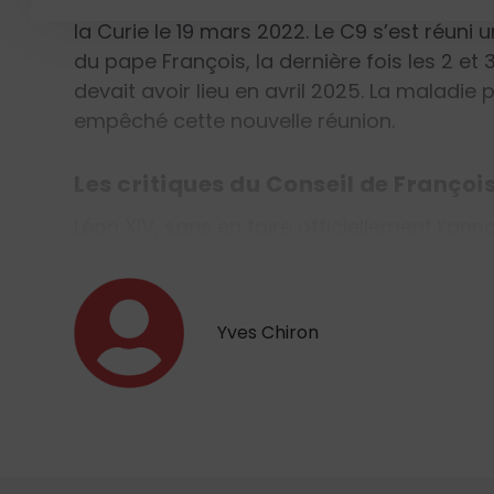
cet organisme ne figure pas dans la const
la Curie le 19 mars 2022. Le C9 s’est réuni
du pape François, la dernière fois les 2 e
devait avoir lieu en avril 2025. La maladi
empêché cette nouvelle réunion.
Les critiques du Conseil de Françoi
Léon XIV, sans en faire officiellement l’ann
Yves Chiron