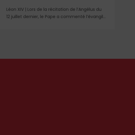
Léon XIV | Lors de la récitation de l’Angélus du
Re
12 juillet dernier, le Pape a commenté l’évangile
un
de saint Matthieu et particulièrement la
qu
parabole du semeur.
id