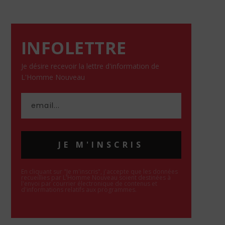
INFOLETTRE
Je désire recevoir la lettre d'information de
L'Homme Nouveau
JE M'INSCRIS
En cliquant sur "Je m'inscris", j'accepte que les données
recueillies par L'Homme Nouveau soient destinées à
l'envoi par courrier électronique de contenus et
d'informations relatifs aux programmes.