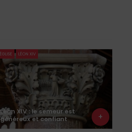
ÉGLISE
LÉON XIV
À LA 
Léon XIV : le semeur est
Lit
+
généreux et confiant
lec