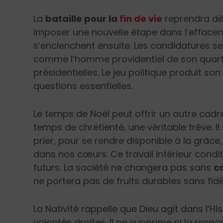
La
bataille pour la
fin de vie
reprendra dè
imposer une nouvelle étape dans l’effaceme
s’enclenchent ensuite. Les candidatures se
comme l’homme providentiel de son quart
présidentielles. Le jeu politique produit son
questions essentielles.
Le temps de Noël peut offrir un autre cadre.
temps de chrétienté, une véritable trêve. Il
prier, pour se rendre disponible à la grâc
dans nos cœurs. Ce travail intérieur condi
futurs. La société ne changera pas sans
c
ne portera pas de fruits durables sans fidéli
La Nativité rappelle que Dieu agit dans l’H
volontés droites. Il ne supprime ni la responsa