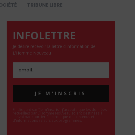
OCIÉTÉ
TRIBUNE LIBRE
INFOLETTRE
Je désire recevoir la lettre d'information de
L'Homme Nouveau
JE M'INSCRIS
En cliquant sur "Je m'inscris", j'accepte que les données
recueillies par L'Homme Nouveau soient destinées à
l'envoi par courrier électronique de contenus et
d'informations relatifs aux programmes.