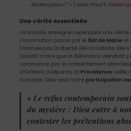
Rédempteur!”
» (Jean-Paul II,
Redempt
Une vérité essentielle
La Nativité enseigne cependant une vérité 
L’Incarnation passe par le
fiat
de Marie
et 
n’annule pas la liberté. Elle la sollicite. Ell
laissait croire que la délivrance viendrait 
commence par le consentement silencieux d
d’Orléans à Lépante, la
Providence
veille,
humaine. Dieu veut notre
participation a
«
Le refus contemporain souli
du mystère : Dieu entre à nou
contester les prétentions ab