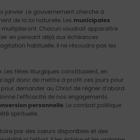
s janvier. Le gouvernement cherche à
nt de la loi naturelle. Les
municipales
 multiplieront. Chacun voudrait apparaître
ier en pensant déjà aux échéances
 agitation habituelle. Il ne résoudra pas les
 Les fêtes liturgiques constituaient, en
 s’agit donc de mettre à profit ces jours pour
e, pour demander au Christ de régner d’abord
tionne l’efficacité de nos engagements
onversion personnelle
. Le combat politique
té spirituelle.
istoire par des cœurs disponibles et des
bilité ni l’effort. Il les éclaire et les ordonne.