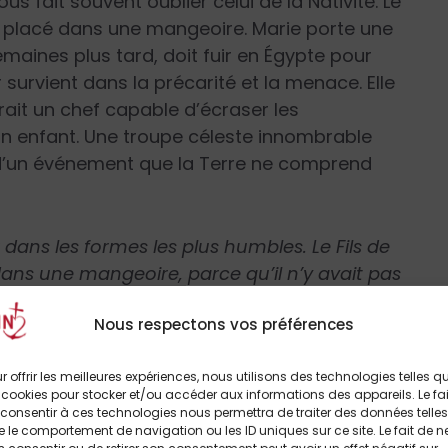
us fait souvent oublier celui de la Nativité. Le
, placé dans une mangeoire. Marie porte une
maines plus tard, doit fuir en Égypte pour
survient dans la précarité et la menace. Elle
rait un chef capable d’écraser les
n enfant. Une troupe céleste innombrable
uit d’un événement que la Terre ne comprend
ans les formes les plus humbles. Le Fils de
dans une mangeoire, parce qu’il n’y avait pas
 que le monde juge insignifiant surgit
Nous respectons vos préférences
Prevost – Léon XIV, homélie de Noël 2023)
r offrir les meilleures expériences, nous utilisons des technologies telles q
 cookies pour stocker et/ou accéder aux informations des appareils. Le fai
consentir à ces technologies nous permettra de traiter des données telles
rrentes à la présence de crèches dans les
 le comportement de navigation ou les ID uniques sur ce site. Le fait de n