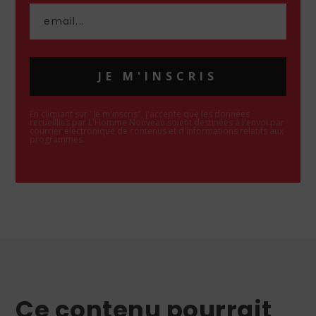
JE M'INSCRIS
En cliquant sur "Je m'inscris", j'accepte que les données
recueillies par L'Homme Nouveau soient destinées à l'envoi par
courrier électronique de contenus et d'informations relatifs aux
programmes.
Ce contenu pourrait