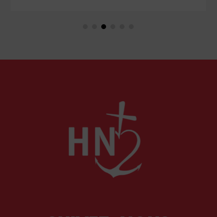
mouvement traditionaliste, attaché jusqu’à la
moelle à la messe et à la doctrine traditionnelle,
ainsi qu’aux antiques observances de son ordre.
Il fut autant un combattant qu’un spirituel,
certainement l’un des plus importants du XXᵉ
siècle. Deux ouvrages récents lui rendent
hommage.