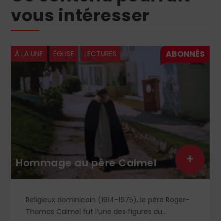
vous intéresser
À LA UNE
ÉGLISE
LECTURES
+
Hommage au père Calmel
Religieux dominicain (1914-1975), le père Roger-
Thomas Calmel fut l’une des figures du