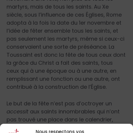
martyrs, mais de tous les saints. Au X
e
siècle, sous l’influence de ces Églises, Rome
adopta à la fois la date du 1
er
novembre et
l’idée de fêter ensemble tous les saints, et
pas seulement les martyrs, même si ceux-ci
conservaient une sorte de préséance. La
Toussaint est donc la fête de tous ceux dont
la grâce du Christ a fait des saints, tous
ceux qui à une époque ou à une autre, en
remplissant une fonction ou une autre, ont
contribué à la construction de l’Église.
Le but de la fête n’est pas d’octroyer un
accessit
aux saints innombrables qui n’ont
pas trouvé une place dans le calendrier,
mais de célébrer de façon collective et
Nous respectons vos