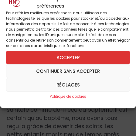
ecclésiale tous les saints de Dieu qui, chacun
préférences
selon son charisme, constituent le corps du
Pour offrir les meilleures expériences, nous utilisons des
Christ en l’Église triomphante et demeurent
technologies telles que les cookies pour stocker et/ou accéder aux
informations des appareils. Le fait de consentir à ces technologies
des artisans de la croissance de l’Église en
nous permettra de traiter des données telles que le comportement
pèlerinage ici bas dans cette vallée de
de navigation ou les ID uniques sur ce site. Le fait de ne pas
consentir ou de retirer son consentement peut avoir un effet négatif
larmes. Cette interprétation de la fête est
sur certaines caractéristiques et fonctions.
confirmée par le fait que les textes
ACCEPTER
liturgiques évoquent les patriarches, les
prophètes, les apôtres, les martyrs, avant de
CONTINUER SANS ACCEPTER
mentionner la foule immense et anonyme
des élus.
RÉGLAGES
Politique de cookies
Dans son
allocution
, le Pape réfléchit sur la
sainteté comme don reçu au baptême. Il est
certain qu’au baptême, nous avons tous
reçu la grâce de devenir des saints. Les
petits enfants morts peu de temps après