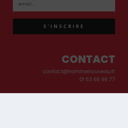
S'INSCRIRE
CONTACT
contact@hommenouveau.fr
01 53 68 99 77
Mentions légales
Conditions générales de vente et d’utilisation
Politique de cookies
Qui sommes-nous ?