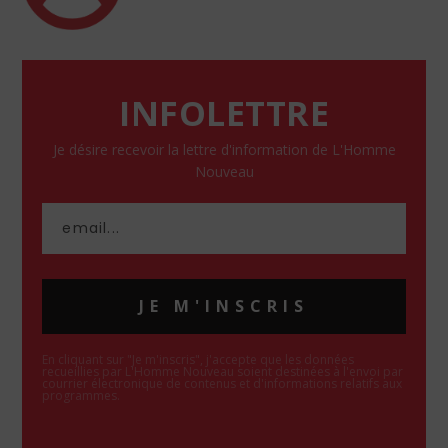
INFOLETTRE
Je désire recevoir la lettre d'information de L'Homme
Nouveau
JE M'INSCRIS
En cliquant sur "Je m'inscris", j'accepte que les données
recueillies par L'Homme Nouveau soient destinées à l'envoi par
courrier électronique de contenus et d'informations relatifs aux
programmes.