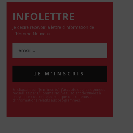
INFOLETTRE
Je désire recevoir la lettre d'information de
L'Homme Nouveau
JE M'INSCRIS
En cliquant sur "Je m'inscris", j'accepte que les données
recueillies par L'Homme Nouveau soient destinées à
l'envoi par courrier électronique de contenus et
d'informations relatifs aux programmes.