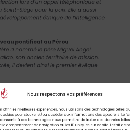
élection lors d’un appel téléphonique et
du Saint-Siège pour la paix. Elle a aussi
veloppement éthique de l’intelligence
veau pontificat au Pérou
-Père a nommé le père Miguel Angel
llao, son ancien territoire de mission.
rée, il devient ainsi le premier évêque
ondateur de la doctrine sociale
Nous respectons vos préférences
ovarum, encyclique majeure sur la question du
hétique inspire encore aujourd’hui, notamment
r offrir les meilleures expériences, nous utilisons des technologies telles q
r son pontificat.
 cookies pour stocker et/ou accéder aux informations des appareils. Le fai
consentir à ces technologies nous permettra de traiter des données telles
 le comportement de navigation ou les ID uniques sur ce site. Le fait de n
ance de Rerum Novarum ?