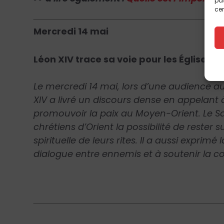
pas
cer
Mercredi 14 mai
Léon XIV trace sa voie pour les Églises o
Le mercredi 14 mai, lors d’une audience au 
XIV a livré un discours dense en appelant à
promouvoir la paix au Moyen-Orient. Le Sain
chrétiens d’Orient la possibilité de rester 
spirituelle de leurs rites. Il a aussi exprimé 
dialogue entre ennemis et à soutenir la c