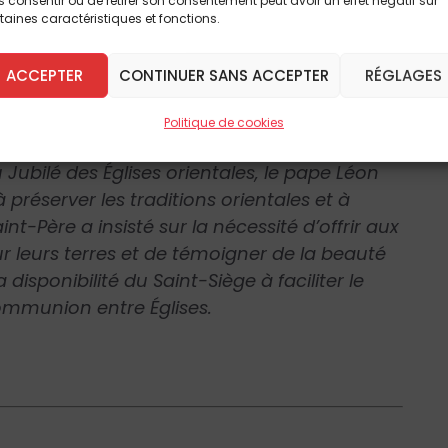
 consentir ou de retirer son consentement peut avoir un effet négatif sur
taines caractéristiques et fonctions.
ACCEPTER
CONTINUER SANS ACCEPTER
RÉGLAGES
rientales
Politique de cookies
Jubilé des Églises orientales, le pape Léon
 préserver les traditions orientales et à
t-Père a insisté sur la nécessité d’offrir aux
sur leurs terres et de témoigner de la beauté
la disponibilité du Saint-Siège à faciliter le
ommunion entre Églises.