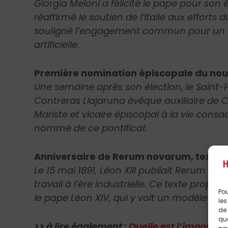
Giorgia Meloni a félicité le pape pour son 
réaffirmé le soutien de l’Italie aux efforts 
souligné l’engagement commun pour un dé
artificielle.
Première nomination épiscopale du nou
Une semaine après son élection, le Saint
Contreras Llajaruna évêque auxiliaire de Ca
Mariste et vicaire épiscopal à la vie consac
nommé de ce pontificat.
Anniversaire de Rerum novarum, texte f
Le 15 mai 1891, Léon XIII publiait Rerum n
travail à l’ère industrielle. Ce texte prop
Pou
le pape Léon XIV, qui y voit un modèle pou
les
de 
que
>> à lire également :
Quelle est l’import