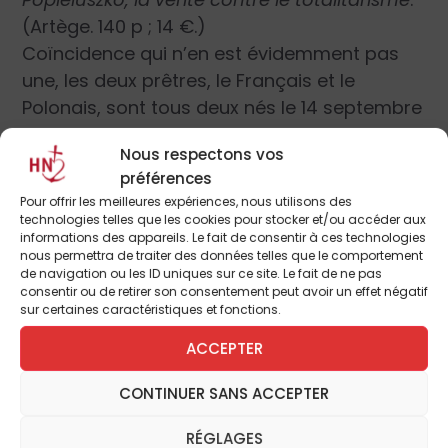
(Artège. 140 p ; 14 €.)
Coïncidence qui n’en est évidemment pas
une, les deux prêtres, le Français et le
Polonais, sont tous deux nés le 14 septembre
1947, et c’est encore un 14 septembre, il y a
Nous respectons vos
cinq ans, qu’appelé en urgence au chevet
préférences
d’un agonisant dans un hôpital de la
Pour offrir les meilleures expériences, nous utilisons des
banlieue parisienne, le Père Brien, très
technologies telles que les cookies pour stocker et/ou accéder aux
informations des appareils. Le fait de consentir à ces technologies
attaché à Jerzy, eut l’idée, alors qu’il donnait
nous permettra de traiter des données telles que le comportement
les derniers sacrements, de l’appeler au
de navigation ou les ID uniques sur ce site. Le fait de ne pas
consentir ou de retirer son consentement peut avoir un effet négatif
secours. Un quart d’heure après, le mourant
sur certaines caractéristiques et fonctions.
sortait du coma ; le lendemain, il était
ACCEPTER
debout, et, à dix jours de là, chez lui, guéri du
cancer qui le dévorait …
CONTINUER SANS ACCEPTER
Toutefois, le plus grand prodige à attribuer à
l’abbé Popieluszko n’est pas cette guérison,
RÉGLAGES