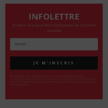
INFOLETTRE
Je désire recevoir la lettre d'information de L'Homme
Nouveau
JE M'INSCRIS
En cliquant sur "Je m'inscris", j'accepte que les données
recueillies par L'Homme Nouveau soient destinées à l'envoi par
courrier électronique de contenus et d'informations relatifs aux
programmes.