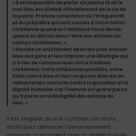
« il est impossible de parler de justice là où le
mot Dieu est éliminé officiellement de la vie de
la patrie. Prenons conscience de l’irrégularité
et du préjudice qui sont causés à notre nation
chrétienne quand on l’athéise à force de lois,
quand on détruit dans l’âme des enfants les
valeurs chrétiennes. »
« Domine un entêtement aberrant pour enlever
Dieu aux gens et leur imposer une idéologie qui
n’a rien de commun avec notre tradition
chrétienne. Cette athéisation planifiée, cette
lutte contre Dieu et tout ce qui est divin est en
même temps une lutte contre la grandeur et la
dignité humaine. Car l’homme est grand parce
qu’il porte en lui la dignité des enfants de
Dieu. »
Il est singulier de voir combien ces mots,
écrits pour dénoncer l’asservissement
marxiste, s’accordent avec la réalité morale,