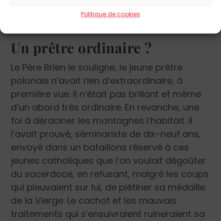
mais la résurrection de sa Pologne bien-
Politique de cookies
aimée.
Un prêtre ordinaire ?
Le Père Brien le souligne, le jeune prêtre
polonais n’avait rien d’extraordinaire, à
première vue. Il n’était pas brillant et même
d’un abord très ordinaire. En revanche, une
foi à déraciner les montagnes l’habitait. Il
l’avait prouvé, séminariste de dix-neuf ans,
envoyé dans un bataillons réservé à ces
jeunes catholiques que l’on voulait dégoûter
du sacerdoce, en refusant, malgré les coups
qui pleuvaient sur lui, de piétiner sa médaille
de la Vierge. Le cachot et les mauvais
traitements qui s’ensuivraient ruineraient sa