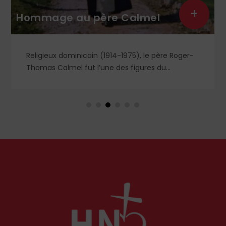
+
Hommage au père Calmel
Religieux dominicain (1914-1975), le père Roger-
Thomas Calmel fut l’une des figures du
mouvement traditionaliste, attaché jusqu’à la
moelle à la messe et à la doctrine traditionnelle,
ainsi qu’aux antiques observances de son ordre.
Il fut autant un combattant qu’un spirituel,
certainement l’un des plus importants du XXᵉ
siècle. Deux ouvrages récents lui rendent
hommage.