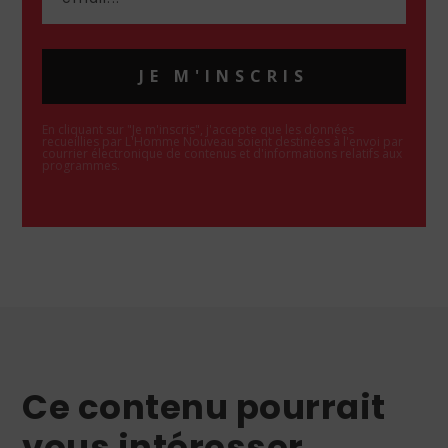
JE M'INSCRIS
En cliquant sur "Je m'inscris", j'accepte que les données
recueillies par L'Homme Nouveau soient destinées à l'envoi par
courrier électronique de contenus et d'informations relatifs aux
programmes.
Ce contenu pourrait
vous intéresser