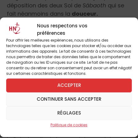
déposition des deux Sol de
Sábaoth
qui se
fait néanmoins dans la
douceur.
Nous respectons vos
La deuxième phrase commence là où s’était
préférences
arrêtée la première : sur le Sol, et atteint très
Pour offrir les meilleures expériences, nous utilisons des
technologies telles que les cookies pour stocker et/ou accéder aux
vite le premier La de la pièce. Il convient donc
informations des appareils. Le fait de consentir à ces technologies
de donner avec plénitude ce petit passage
nous permettra de traiter des données telles que le comportement
de navigation ou les ID uniques sur ce site. Le fait de ne pas
syllabique de
pleni sunt cæli
qui est
vif et
consentir ou de retirer son consentement peut avoir un effet négatif
chaleureux
en même temps.
Terra
nous
sur certaines caractéristiques et fonctions.
ramène au Ré, et
glória tua
reste
ACCEPTER
modestement entre le Mi et le Do, autour du
Ré, offrant une sorte de cadence provisoire
CONTINUER SANS ACCEPTER
en Mi sur
tua
.
RÉGLAGES
Le premier
hosánna
sonne haut et clair avec
Politique de cookies
ses deux premières syllabes à l’unisson sur