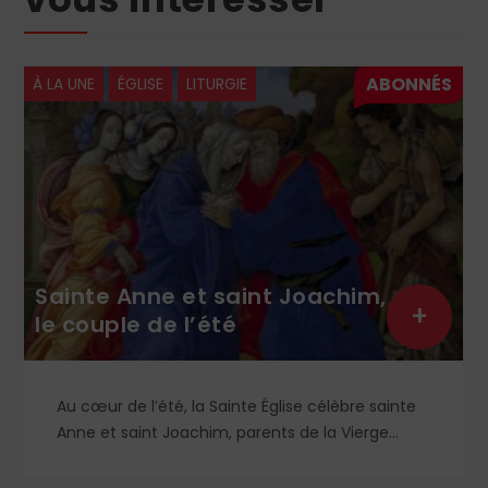
À LA UNE
ÉGLISE
LITURGIE
Sainte Anne et saint Joachim,
+
le couple de l’été
Au cœur de l’été, la Sainte Église célèbre sainte
Anne et saint Joachim, parents de la Vierge
Marie. Mais que sait-on exactement de ce
couple unique que le monde chrétien, aussi bien