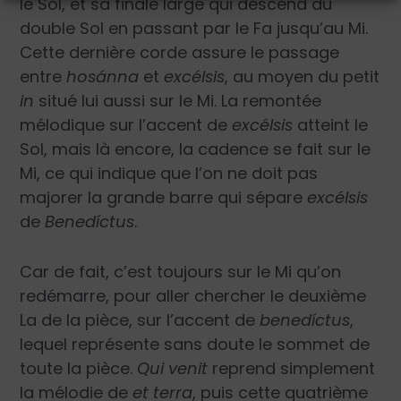
le Sol, et sa finale large qui descend du
double Sol en passant par le Fa jusqu’au Mi.
Cette dernière corde assure le passage
entre
hosánna
et
excélsis
, au moyen du petit
in
situé lui aussi sur le Mi. La remontée
mélodique sur l’accent de
excélsis
atteint le
Sol, mais là encore, la cadence se fait sur le
Mi, ce qui indique que l’on ne doit pas
majorer la grande barre qui sépare
excélsis
de
Benedíctus
.
Car de fait, c’est toujours sur le Mi qu’on
redémarre, pour aller chercher le deuxième
La de la pièce, sur l’accent de
benedíctus
,
lequel représente sans doute le sommet de
toute la pièce.
Qui venit
reprend simplement
la mélodie de
et terra
, puis cette quatrième