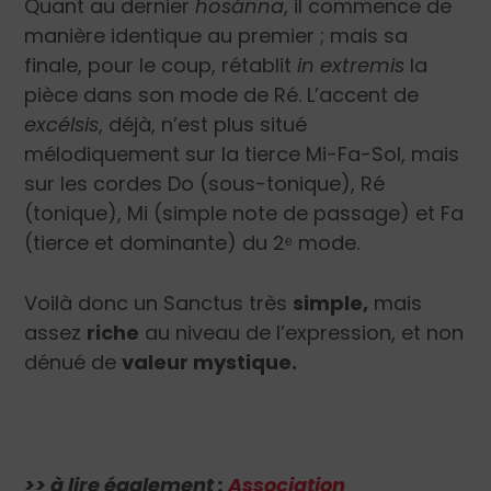
Quant au dernier
hosánna
, il commence de
manière identique au premier ; mais sa
finale, pour le coup, rétablit
in extremis
la
pièce dans son mode de Ré. L’accent de
excélsis
, déjà, n’est plus situé
mélodiquement sur la tierce Mi-Fa-Sol, mais
sur les cordes Do (sous-tonique), Ré
(tonique), Mi (simple note de passage) et Fa
(tierce et dominante) du 2ᵉ mode.
Voilà donc un Sanctus très
simple,
mais
assez
riche
au niveau de l’expression, et non
dénué de
valeur mystique.
>> à lire également :
Association