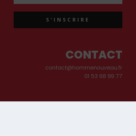
S'INSCRIRE
CONTACT
contact@hommenouveau.fr
01 53 68 99 77
Mentions légales
Conditions générales de vente et d’utilisation
Politique de cookies
Qui sommes-nous ?