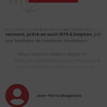
démocratie, culte nietzschéen de la force et
de la nature, promotion du paganisme,
particulièrement en sa dimension vitaliste
illustrée par le concept de «
santé érotique
»,
etc.
Tout ce corpus est magnifié par un
serment
,
prêté en août 1979 à Delphes
, par
une trentaine de membres fondateurs :
« Nous Hellènes, Italiens, Belges et
Français rassemblés aujourd’hui sous le
signe d’Apollon et parlant au nom de
tous…
Jean-Pierre Maugendre