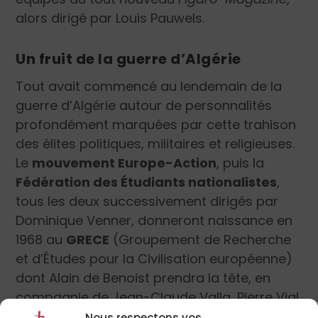
alors dirigé par Louis Pauwels.
Un fruit de la guerre d’Algérie
Tout avait commencé au lendemain de la
guerre d’Algérie autour de personnalités
profondément marquées par cette trahison
des élites politiques, militaires et religieuses.
Le
mouvement Europe-Action
, puis la
Fédération des Étudiants nationalistes
,
tous les deux successivement dirigés par
Dominique Venner, donneront naissance en
1968 au
GRECE
(Groupement de Recherche
et d’Études pour la Civilisation européenne)
dont Alain de Benoist prendra la tête, en
compagnie de Jean-Claude Valla, Pierre Vial
et l’Italien Giorgio Locchi.
Pour ces hommes,
Nous respectons vos