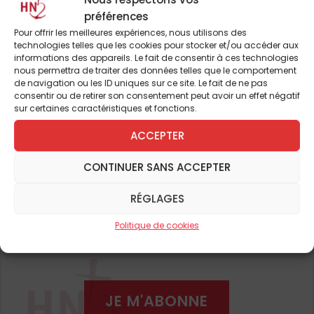
il s’agit de mener un combat métapolitique
préférences
Pour offrir les meilleures expériences, nous utilisons des
car : «
Une transformation politique forte
technologies telles que les cookies pour stocker et/ou accéder aux
consacre une évolution déjà intervenue
informations des appareils. Le fait de consentir à ces technologies
nous permettra de traiter des données telles que le comportement
dans les mœurs et dans les esprits
» (
Petit
de navigation ou les ID uniques sur ce site. Le fait de ne pas
Lexique du partisan européen
). Ce combat
consentir ou de retirer son consentement peut avoir un effet négatif
sur certaines caractéristiques et fonctions.
est mené par
des intellectuels
Pour continuer à lire cet
d’envergure
: Alain de Benoist, Guillaume
ACCEPTER
article
Faye, des journalistes de talent : Michel
CONTINUER SANS ACCEPTER
Marmin, Jean-Claude Valla et des
et de nombreux autres
organisateurs efficaces : Philippe Milliau,
RÉGLAGES
Jean-Yves Le Gallou. Le
corpus intellectuel
ABONNEZ-VOUS DÈS À
ne variera guère au cours du temps :
Politique de cookies
PRÉSENT
antichristianisme revendiqué, refus de toute
forme d’universalisme, attachement à un
passé indo-européen plus ou moins
JE M'ABONNE
mythifié, rejet de l’égalitarisme et de la