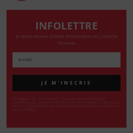
INFOLETTRE
Je désire recevoir la lettre d'information de L'Homme
Nouveau
JE M'INSCRIS
En cliquant sur "Je m'inscris", j'accepte que les données
recueillies par L'Homme Nouveau soient destinées à l'envoi par
courrier électronique de contenus et d'informations relatifs aux
programmes.