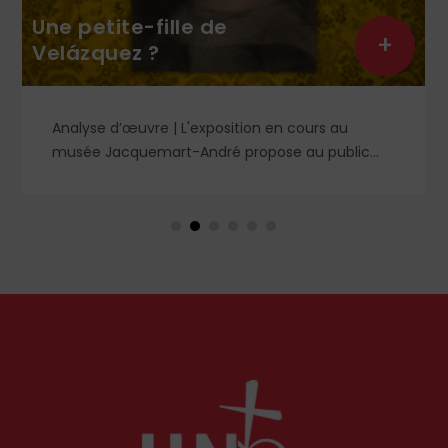
Une petite-fille de
+
Velázquez ?
Analyse d’œuvre | L'exposition en cours au
musée Jacquemart-André propose au public
des chefs-d’œuvre de la peinture baroque
espagnole, parmi lesquels un portrait d'enfant
dans un style qui tranche avec les ceux qui
rendirent si célèbre Velázquez, le maître du Siglo
de Oro, auprès des cours européennes.