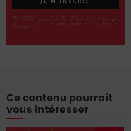
JE M'INSCRIS
En cliquant sur "Je m'inscris", j'accepte que les données
recueillies par L'Homme Nouveau soient destinées à l'envoi par
courrier électronique de contenus et d'informations relatifs aux
programmes.
Ce contenu pourrait
vous intéresser