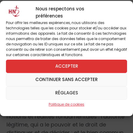
l’on prend acte que, forcément, quelqu’un
Nous respectons vos
devra décider de ce qui mérite tolérance et
préférences
ce qui doit subir les foudres de l’intolérance,
Pour offrir les meilleures expériences, nous utilisons des
une autre signification du mot est fort
technologies telles que les cookies pour stocker et/ou accéder aux
informations des appareils. Le fait de consentir à ces technologies
instructive.
nous permettra de traiter des données telles que le comportement
de navigation ou les ID uniques sur ce site. Le fait de ne pas
consentir ou de retirer son consentement peut avoir un effet négatif
Elle nous est donnée par le Centre National
sur certaines caractéristiques et fonctions.
de Ressources Textuelles et Lexicales qui
ACCEPTER
définit la tolérance ainsi : « Fait de tolérer
quelque chose, d’admettre avec une
CONTINUER SANS ACCEPTER
certaine passivité, avec condescendance
parfois, ce que l’on aurait le pouvoir
RÉGLAGES
d’interdire, le droit d’empêcher. » Sous-
Politique de cookies
jacentes aux derniers mots, se tiennent deux
notions et réalités fondamentales : l’autorité
légitime, qui a le pouvoir et le droit de
distinguer et de décider ; et le bien commun