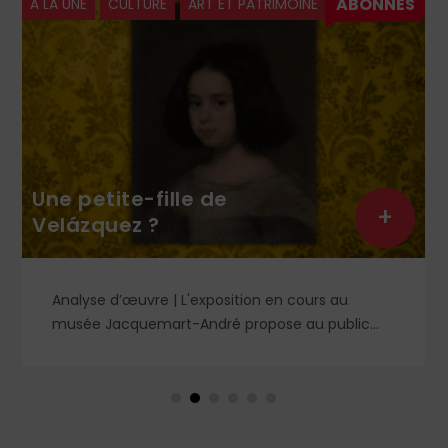
À LA UNE
CULTURE
ART ET PATRIMOINE
Une petite-fille de
+
Velázquez ?
Analyse d’œuvre | L'exposition en cours au
musée Jacquemart-André propose au public
des chefs-d’œuvre de la peinture baroque
espagnole, parmi lesquels un portrait d'enfant
dans un style qui tranche avec les ceux qui
rendirent si célèbre Velázquez, le maître du Siglo
de Oro, auprès des cours européennes.