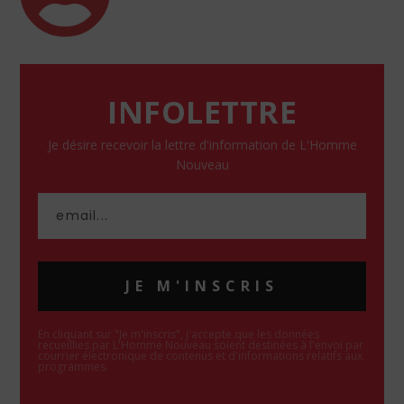
INFOLETTRE
Je désire recevoir la lettre d'information de L'Homme
Nouveau
JE M'INSCRIS
En cliquant sur "Je m'inscris", j'accepte que les données
recueillies par L'Homme Nouveau soient destinées à l'envoi par
courrier électronique de contenus et d'informations relatifs aux
programmes.