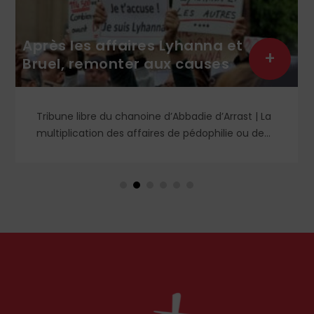
Roberto de Mattei : Au sujet
des sacres de la Fraternité
+
Saint-Pie X
Tribune libre de Roberto de Mattei | Que devons-
nous penser et que devons-nous faire face aux
consécrations épiscopales annoncées par la
Fraternité Saint-Pie X à Écône pour le 1er juillet et
à l'excommunication latae sententiae qui en
découlera et qui sera réaffirmée par le Saint-
Siège ?