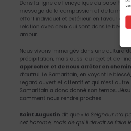
pas
Dans la ligne de l’encyclique du pape Fran
cer
message de la compassion et de la miséri
effort individuel et extérieur en faveur de
relation avec ceux qui sont dans le besoin
amour.
Nous vivons immergés dans une culture de l
précipitation, mais aussi du rejet et de l’
approcher et de nous arrêter en chemi
d’autrui. Le Samaritain, en voyant le bless
regard ouvert et attentif et qui n’est autr
Samaritain a donc donné son temps. Jésus
comment nous rendre proches.
Saint Augustin
dit que «
le Seigneur n’a p
cet homme, mais de qui il devait se faire 