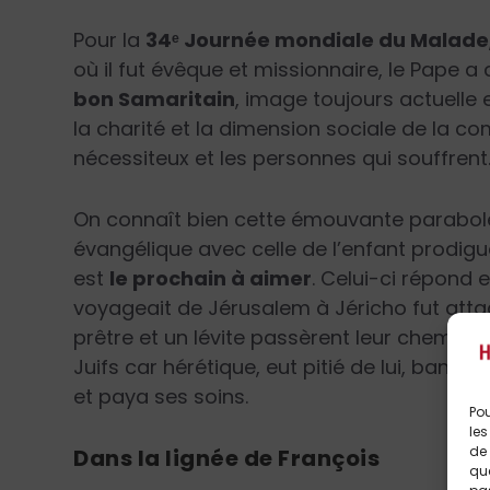
Pour la
34ᵉ Journée mondiale du Malade
où il fut évêque et missionnaire, le Pape 
bon Samaritain
, image toujours actuelle
la charité et la dimension sociale de la com
nécessiteux et les personnes qui souffrent
On connaît bien cette émouvante parabole, 
évangélique avec celle de l’enfant prodig
est
le prochain à aimer
. Celui-ci répond
voyageait de Jérusalem à Jéricho fut atta
prêtre et un lévite passèrent leur chemin,
Juifs car hérétique, eut pitié de lui, ban
et paya ses soins.
Pou
les
de 
Dans la lignée de François
que