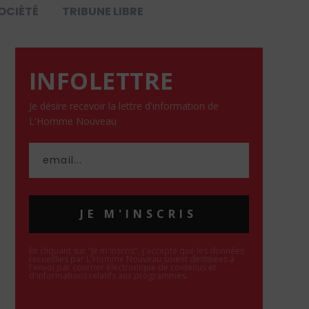
OCIÉTÉ
TRIBUNE LIBRE
INFOLETTRE
Je désire recevoir la lettre d'information de
L'Homme Nouveau
JE M'INSCRIS
En cliquant sur "Je m'inscris", j'accepte que les données
recueillies par L'Homme Nouveau soient destinées à
l'envoi par courrier électronique de contenus et
d'informations relatifs aux programmes.