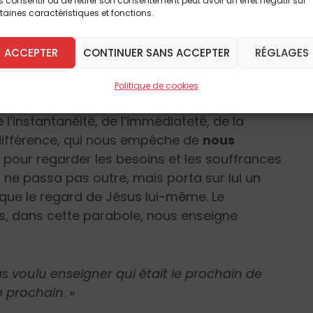
 consentir ou de retirer son consentement peut avoir un effet négatif sur
çois
Fratelli tutti
, le Pape traite donc dans ce
taines caractéristiques et fonctions.
corde qui ne se réduisent pas à un simple
s nécessiteux mais requièrent une véritable
ACCEPTER
CONTINUER SANS ACCEPTER
RÉGLAGES
 et, à la base, avec Dieu qui nous donne son
Politique de cookies
’instantanéité, de l’immédiateté, de la
indifférence, qui nous empêche de
nous
n
pour regarder les besoins et les souffrances
é, ne passa pas outre, mais porta sur lui un
e que le regard de Jésus lui-même. Le
, dans cette parabole, nous enseigne
as voulu enseigner qui était le prochain de
le prochain
. »