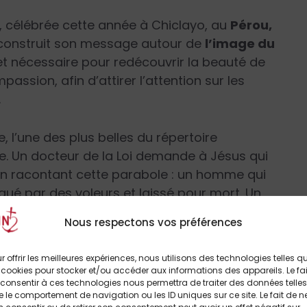
, célébrée cette année à Chiclayo, au
Pérou,
a construit son message autour de
l’image du
 et nécessaire pour redécouvrir la beauté de
passion, afin d’attirer l’attention sur les
.
l’une des plus belles du répertoire
ue. Un docteur de la Loi demande à Jésus qui
 en racontant cette parabole : un homme qui
qué par des voleurs et laissé pour mort. Un
 mais un Samaritain, c’est-à-dire l’ennemi des
Nous respectons vos préférences
da ses blessures, l’emmena dans une auberge
r offrir les meilleures expériences, nous utilisons des technologies telles q
 cookies pour stocker et/ou accéder aux informations des appareils. Le fai
consentir à ces technologies nous permettra de traiter des données telles
 le comportement de navigation ou les ID uniques sur ce site. Le fait de n