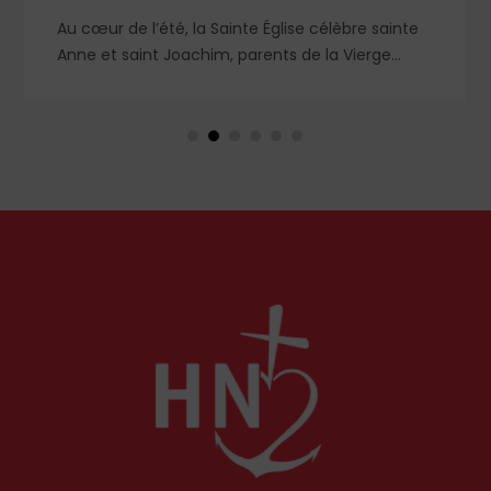
Au cœur de l’été, la Sainte Église célèbre sainte
Anne et saint Joachim, parents de la Vierge
Marie. Mais que sait-on exactement de ce
couple unique que le monde chrétien, aussi bien
en Orient qu’en Occident, célèbre par sa piété
et ses liturgies ?