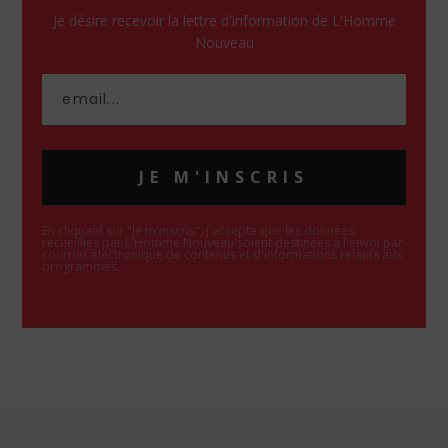
Je désire recevoir la lettre d'information de L'Homme
Nouveau
JE M'INSCRIS
En cliquant sur "Je m'inscris", j'accepte que les données
recueillies par L'Homme Nouveau soient destinées à l'envoi par
courrier électronique de contenus et d'informations relatifs aux
programmes.