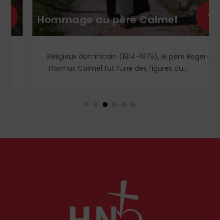
+
Hommage au père Calmel
Religieux dominicain (1914-1975), le père Roger-
Thomas Calmel fut l’une des figures du
mouvement traditionaliste, attaché jusqu’à la
moelle à la messe et à la doctrine traditionnelle,
ainsi qu’aux antiques observances de son ordre.
Il fut autant un combattant qu’un spirituel,
certainement l’un des plus importants du XXᵉ
siècle. Deux ouvrages récents lui rendent
hommage.