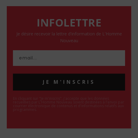
INFOLETTRE
Je désire recevoir la lettre d'information de L'Homme
Nouveau
JE M'INSCRIS
En cliquant sur "Je m'inscris", j'accepte que les données
recueillies par L'Homme Nouveau soient destinées à l'envoi par
courrier électronique de contenus et d'informations relatifs aux
programmes.