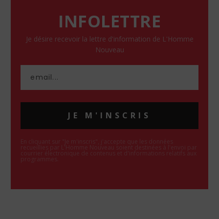
INFOLETTRE
Je désire recevoir la lettre d'information de L'Homme
Nouveau
JE M'INSCRIS
En cliquant sur "Je m'inscris", j'accepte que les données
recueillies par L'Homme Nouveau soient destinées à l'envoi par
courrier électronique de contenus et d'informations relatifs aux
programmes.