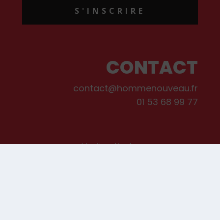
S'INSCRIRE
CONTACT
contact@hommenouveau.fr
01 53 68 99 77
Mentions légales
Conditions générales de vente et d’utilisation
Politique de cookies
Qui sommes-nous ?
© Les Editions de L’Homme Nouveau, 2022. Tous droits réservés.