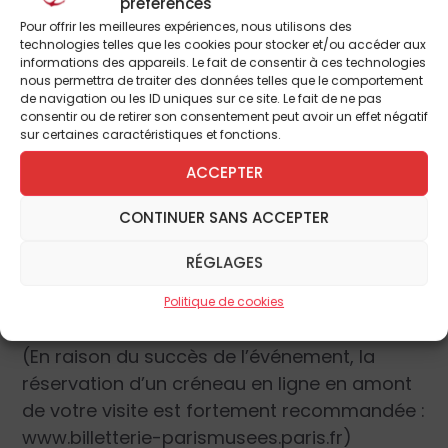
préférences
tels qu’on le leur demande. La dernière salle
Pour offrir les meilleures expériences, nous utilisons des
technologies telles que les cookies pour stocker et/ou accéder aux
évoque le dialogue des peintres avec
informations des appareils. Le fait de consentir à ces technologies
l’abstraction dont les encres de Zao Wou-ki
nous permettra de traiter des données telles que le comportement
de navigation ou les ID uniques sur ce site. Le fait de ne pas
(1920-2013) sont un exemple.
consentir ou de retirer son consentement peut avoir un effet négatif
sur certaines caractéristiques et fonctions.
À ne pas manquer !
ACCEPTER
CONTINUER SANS ACCEPTER
Jusqu’au 5 mars 2023. Musée Cernushi, 7
avenue Velasquez, 75008 Paris. Tél. : 01 53 96
RÉGLAGES
21 50. Ouvert du
mardi au dimanche
, de 10h
à 18h.
Politique de cookies
(En raison du succès de l’événement, la
réservation d’un créneau en ligne en amont
de votre visite est fortement recommandée :
www.billetterie-parismusees.paris.fr)