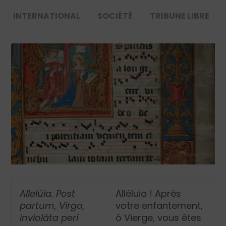
INTERNATIONAL
SOCIÉTÉ
TRIBUNE LIBRE
Allelúia. Post
Alléluia ! Après
partum, Virgo,
votre enfantement,
invioláta perí
ô Vierge, vous êtes