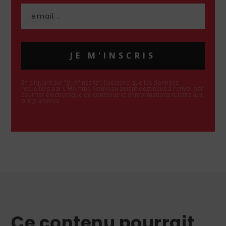
JE M'INSCRIS
En cliquant sur "Je m'inscris", j'accepte que les données
recueillies par L'Homme Nouveau soient destinées à l'envoi par
courrier électronique de contenus et d'informations relatifs aux
programmes.
Ce contenu pourrait