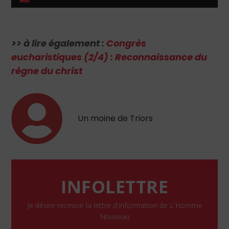
audio
>> à lire également :
Congrès
eucharistiques (2/4) : Reconnaissance du
règne du christ
Un moine de Triors
INFOLETTRE
Je désire recevoir la lettre d'information de L'Homme
Nouveau