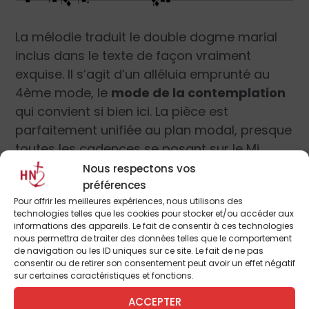
La mélodie traduit le double dogme marial
inclus dans le texte de façon vraiment
exquise. Il s’agit d’un alléluia emprunté au
4
ème
mode, le
mode de la contemplation
qui convient si bien ici. La pièce est
parfaitement unifiée au plan modal, presque
toutes les cadences se posant sur le Mi,
tonique du mode. Les quelques cadences en
Nous respectons vos
Ré que l’on peut noter, dans le
jubilus
préférences
Pour offrir les meilleures expériences, nous utilisons des
notamment, ne font pas moduler à
technologies telles que les cookies pour stocker et/ou accéder aux
proprement parler la pièce dans un autre
informations des appareils. Le fait de consentir à ces technologies
nous permettra de traiter des données telles que le comportement
mode. Le Ré, ici, peut-être considéré comme
de navigation ou les ID uniques sur ce site. Le fait de ne pas
la sous-tonique du mode de Mi, il est
consentir ou de retirer son consentement peut avoir un effet négatif
sur certaines caractéristiques et fonctions.
d’ailleurs toujours et immédiatement en
relation avec le Mi dans ces occasions.
ACCEPTER