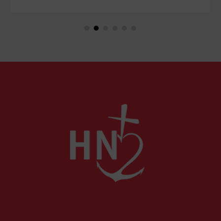
Et si, au contraire, nous recherchions le vrai
repos, celui que nous offre le Cœur sacré de
Jésus, celui que nous ne trouverons qu'en Dieu ?
Petit guide de l'authentique joie des vacances...
par le chanoine Michael McCowen (icrsp).