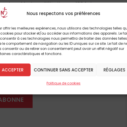
e
»
et, au Mexique, l’élection en 1924 du
écution contre l’Église. En Italie même, Pie XI
Nous respectons vos préférences
à son
«
culte païen de l’État
»
(
Non abbiamo
 déjà sa violente condamnation du nazisme,
r offrir les meilleures expériences, nous utilisons des technologies telles q
i […] fausse et pervertit l’ordre voulu par
 cookies pour stocker et/ou accéder aux informations des appareils. Le fai
consentir à ces technologies nous permettra de traiter des données telles
e, culte idolâtrique et négation de Dieu (
Mit
à lire cet article
 le comportement de navigation ou les ID uniques sur ce site. Le fait de n
 consentir ou de retirer son consentement peut avoir un effet négatif sur
breux autres
taines caractéristiques et fonctions.
que
ACCEPTER
CONTINUER SANS ACCEPTER
RÉGLAGES
 DÈS À PRÉSENT
étiennes, le pape Pie XI lance donc en quelque
Politique de cookies
 aux allures prophétiques :
contre les
ionalismes immodérés
»
qui sont prêts à se
'ABONNE
 unique remède, le retour au règne social du
ent par la soumission à la Royauté du Christ,
ontés, les cœurs, mais aussi sur les États et
de entre les peuples, en Europe et ailleurs,