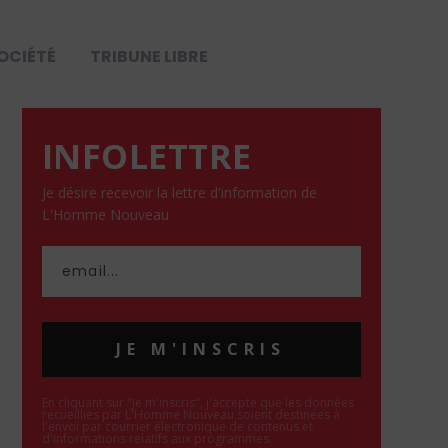
OCIÉTÉ
TRIBUNE LIBRE
INFOLETTRE
Je désire recevoir la lettre d'information de
L'Homme Nouveau
JE M'INSCRIS
En cliquant sur "Je m'inscris", j'accepte que les données
recueillies par L'Homme Nouveau soient destinées à
l'envoi par courrier électronique de contenus et
d'informations relatifs aux programmes.