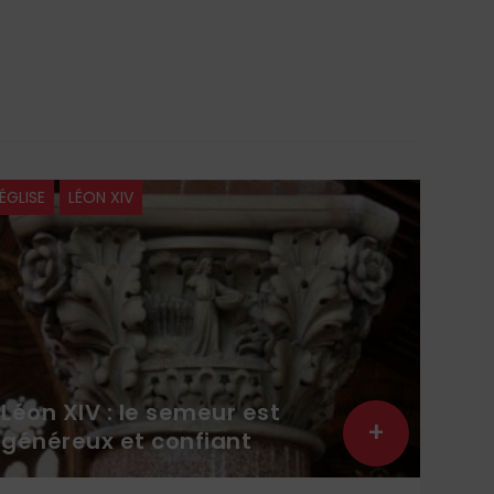
ÉGLISE
LÉON XIV
À LA 
Léon XIV : le semeur est
Lit
+
généreux et confiant
lec