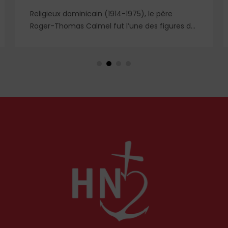
Religieux dominicain (1914-1975), le père
Roger-Thomas Calmel fut l’une des figures du
mouvement traditionaliste, attaché jusqu’à la
moelle à la messe et à la doctrine
traditionnelle, ainsi qu’aux antiques
observances de son ordre. Il fut autant un
combattant qu’un spirituel, certainement l’un
des plus importants du XXᵉ siècle. Deux
ouvrages récents lui rendent hommage.