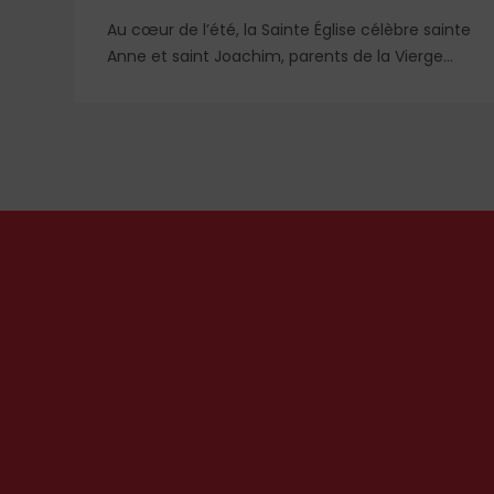
Au cœur de l’été, la Sainte Église célèbre sainte
is
Anne et saint Joachim, parents de la Vierge
Marie. Mais que sait-on exactement de ce
couple unique que le monde chrétien, aussi
bien en Orient qu’en Occident, célèbre par sa
piété et ses liturgies ?