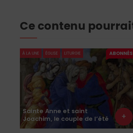
Ce contenu pourrai
À LA UNE
ÉGLISE
LITURGIE
Sainte Anne et saint
+
+
Joachim, le couple de l’été