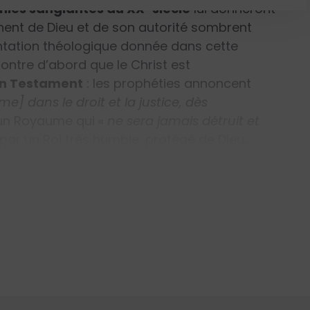
nies sanglantes du XX
ᵉ
siècle
lui donneront
ignent de Dieu et de son autorité sombrent
entation théologique donnée dans cette
ontre d’abord que le Christ est
en Testament
: les prophéties annoncent
e] dans le droit et la justice, dès
 un Royaume qui
«
ne sera jamais détruit et
par un Roi très humble, protégé de Dieu,…