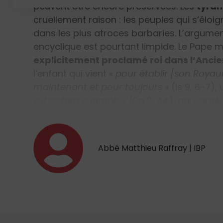
peuvent être encore préservées. Les
tyran
cruellement raison : les peuples qui s’élo
dans les plus atroces barbaries. L’argum
encyclique est pourtant limpide. Le Pape m
explicitement proclamé roi dans l’Anci
l’enfant qui vient
«
pour établir [son Royaum
maintenant et pour toujours
»
(Is
9, 6-7),
subsistera à jamais
»
(Dn 2, 44), gouverné 
Abbé Matthieu Raffray | IBP