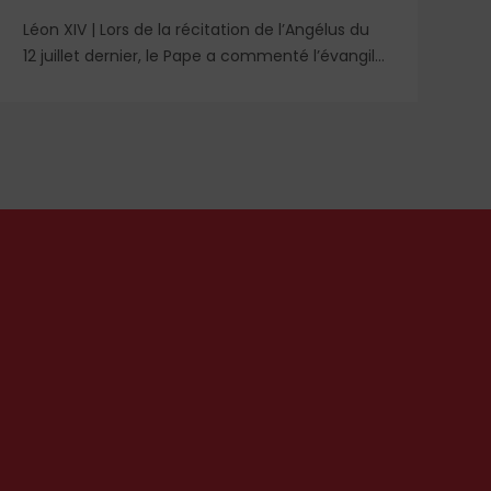
Léon XIV | Lors de la récitation de l’Angélus du
Re
12 juillet dernier, le Pape a commenté l’évangile
un
de saint Matthieu et particulièrement la
qu
parabole du semeur.
id