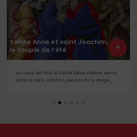
Sainte Anne et saint Joachim,
+
le couple de l’été
Au cœur de l’été, la Sainte Église célèbre sainte
Anne et saint Joachim, parents de la Vierge
Marie. Mais que sait-on exactement de ce
couple unique que le monde chrétien, aussi bien
en Orient qu’en Occident, célèbre par sa piété
et ses liturgies ?