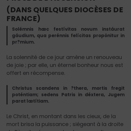
(DANS QUELQUES DIOCÈSES DE
FRANCE)
Solémnis hæc festívitas novum instáurat
gáudium, qua perénnis felícitas propónitur in
pr?mium.
La solennité de ce jour amène un renouveau
de joie ; par elle, un éternel bonheur nous est
offert en récompense.
Christus scandens in ?thera, mortis fregit
poténtiam; sedens Patris in déxtera, Jugem
parat lætítiam.
Le Christ, en montant dans les cieux, de la
mort brisa la puissance ; siégeant à la droite