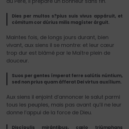
du Père, il prépare un bonheur sans fin.
Dies per multos s?pius suis vivus appáruit, et
cómitum cor dúrius milis magíster árguit.
Maintes fois, de longs jours durant, bien
vivant, aux siens il se montre: et leur cœur
trop dur est blâmé par le Maître plein de
douceur.
Suos per gentes ímperat ferre salútis núntium,
sed non prius quam áfferat Dei virtus auxílium.
Aux siens il enjoint d’annoncer le salut parmi
tous les peuples, mais pas avant qu’il ne leur
donne l’appui de la force de Dieu.
Discípulis mirántibus, cælo triúmphans