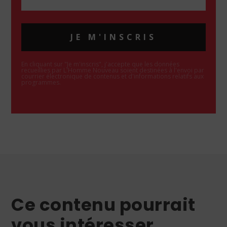
JE M'INSCRIS
En cliquant sur "Je m'inscris", j'accepte que les données
recueillies par L'Homme Nouveau soient destinées à l'envoi par
courrier électronique de contenus et d'informations relatifs aux
programmes.
Ce contenu pourrait
vous intéresser