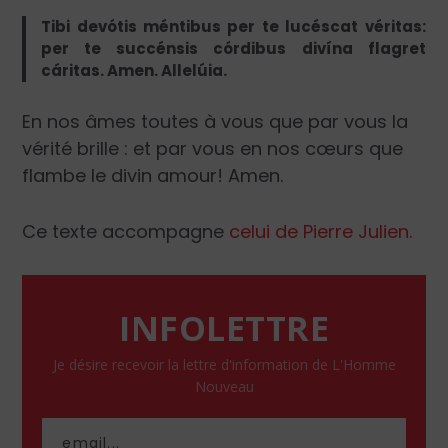
Tibi devótis méntibus per te lucéscat véritas:
per te succénsis córdibus divína flagret
cáritas. Amen. Allelúia.
En nos âmes toutes à vous que par vous la
vérité brille : et par vous en nos cœurs que
flambe le divin amour! Amen.
Ce texte accompagne
celui de Pierre Julien.
INFOLETTRE
Je désire recevoir la lettre d'information de L'Homme
Nouveau