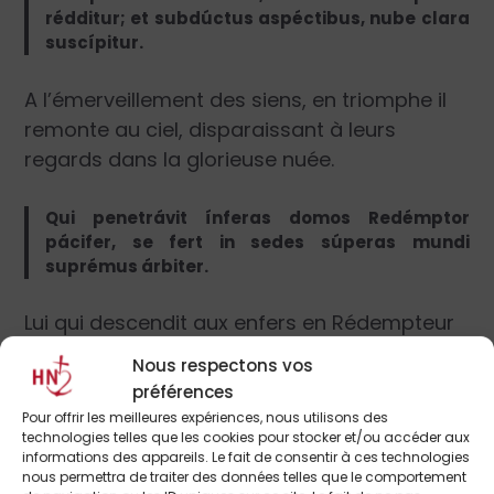
rédditur; et subdúctus aspéctibus, nube clara
suscípitur.
A l’émerveillement des siens, en triomphe il
remonte au ciel, disparaissant à leurs
regards dans la glorieuse nuée.
Qui penetrávit ínferas domos Redémptor
pácifer, se fert in sedes súperas mundi
suprémus árbiter.
Lui qui descendit aux enfers en Rédempteur
porteur de paix, il monte aux cieux, pour y
Nous respectons vos
siéger en Juge souverain du monde.
préférences
Pour offrir les meilleures expériences, nous utilisons des
technologies telles que les cookies pour stocker et/ou accéder aux
Ab ascendénte dúcitur regnatúra captívitas :
informations des appareils. Le fait de consentir à ces technologies
palma victis asséritur, mórtuis immortálitas.
nous permettra de traiter des données telles que le comportement