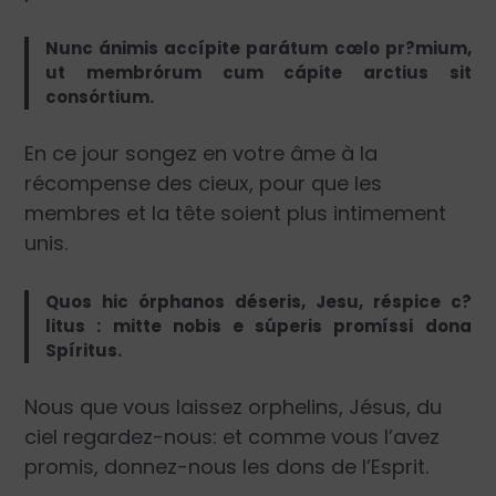
Nunc ánimis accípite parátum cœlo pr?mium,
ut membrórum cum cápite arctius sit
consórtium.
En ce jour songez en votre âme à la
récompense des cieux, pour que les
membres et la tête soient plus intimement
unis.
Quos hic órphanos déseris, Jesu, réspice c?
litus : mitte nobis e súperis promíssi dona
Spíritus.
Nous que vous laissez orphelins, Jésus, du
ciel regardez-nous: et comme vous l’avez
promis, donnez-nous les dons de l’Esprit.