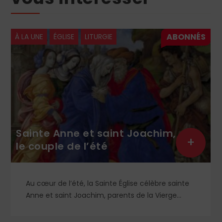
À LA UNE
ÉGLISE
LITURGIE
Sainte Anne et saint Joachim,
+
le couple de l’été
Au cœur de l’été, la Sainte Église célèbre sainte
Anne et saint Joachim, parents de la Vierge
Marie. Mais que sait-on exactement de ce
couple unique que le monde chrétien, aussi bien