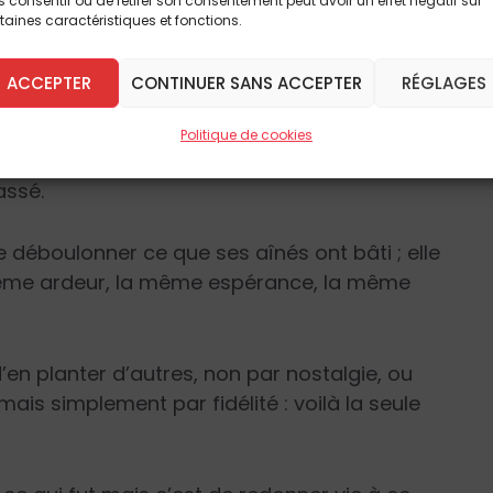
 consentir ou de retirer son consentement peut avoir un effet négatif sur
taines caractéristiques et fonctions.
temple derrière la vitre d’un musée, c’est ce
mettre.
ACCEPTER
CONTINUER SANS ACCEPTER
RÉGLAGES
grès et la capitulation.
Politique de cookies
assé.
e déboulonner ce que ses aînés ont bâti ; elle
 même ardeur, la même espérance, la même
’en planter d’autres, non par nostalgie, ou
ais simplement par fidélité : voilà la seule