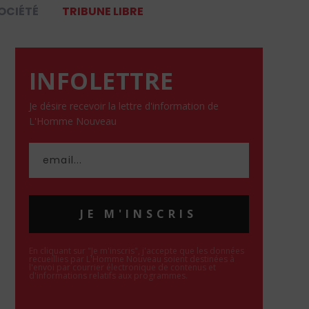
OCIÉTÉ
TRIBUNE LIBRE
INFOLETTRE
Je désire recevoir la lettre d'information de
L'Homme Nouveau
JE M'INSCRIS
En cliquant sur "Je m'inscris", j'accepte que les données
recueillies par L'Homme Nouveau soient destinées à
l'envoi par courrier électronique de contenus et
d'informations relatifs aux programmes.