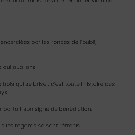
 ce qui fut mais c’est de redonner vie à ce
encerclées par les ronces de l’oubli,
s qui oublions.
ois qui se brise : c’est toute l’histoire des
ays.
r portait son signe de bénédiction.
is les regards se sont rétrécis.