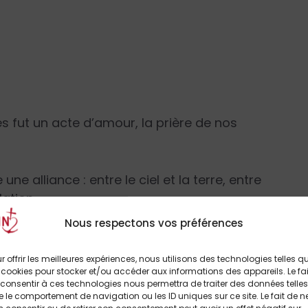
fut un acte d’amour, la prière de nos
e alliance : entre le ciel et la terre, entre
lation.
Nous respectons vos préférences
moisson, pour implorer la pluie, pour pleurer
e la maladie ou célébrer le retour du Christ.
r offrir les meilleures expériences, nous utilisons des technologies telles q
 cookies pour stocker et/ou accéder aux informations des appareils. Le fai
consentir à ces technologies nous permettra de traiter des données telles
sous le lierre de l’indifférence.
 le comportement de navigation ou les ID uniques sur ce site. Le fait de n