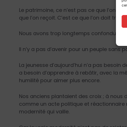
pas
cer
Le patrimoine, ce n’est pas ce que l’on con
que l’on reçoit. C’est ce que l’on doit trans
Nous avons trop longtemps confondu le pro
Il n’y a pas d’avenir pour un peuple sans p
La jeunesse d’aujourd’hui n’a pas besoin d
a besoin d’apprendre à rebâtir, avec la
humilité pour aimer plus encore.
Nos anciens plantaient des croix ; à nous d
comme un acte politique et réactionnaire m
modernité qui vaille.