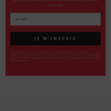
Nouveau
JE M'INSCRIS
En cliquant sur "Je m'inscris", j'accepte que les données
recueillies par L'Homme Nouveau soient destinées à l'envoi par
courrier électronique de contenus et d'informations relatifs aux
programmes.