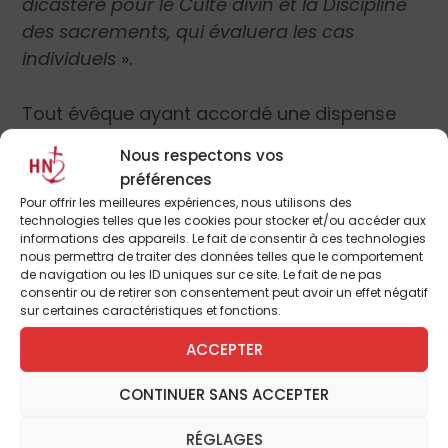
dicastère pour le Culte divin et la Discipline
des sacrements, qui évaluera les cas
individuels
».
Tout évêque ayant accordé une dispense
sans le consentement de Rome est ainsi
Nous respectons vos
rappelé à l’ordre de se conformer à la
préférences
décision du dicastère pour le Culte divin, en
Pour offrir les meilleures expériences, nous utilisons des
reprenant la procédure. Par le même rescrit,
technologies telles que les cookies pour stocker et/ou accéder aux
informations des appareils. Le fait de consentir à ces technologies
le Pape «
confirme ce qui a été établi
»
nous permettra de traiter des données telles que le comportement
concernant les réponses aux
dubia
qui ont
de navigation ou les ID uniques sur ce site. Le fait de ne pas
consentir ou de retirer son consentement peut avoir un effet négatif
suivi
Traditionis Custodes
le 4 décembre
sur certaines caractéristiques et fonctions.
2021.
ACCEPTER
… poussé par le dicastère du Culte divin
CONTINUER SANS ACCEPTER
RÉGLAGES
Il semble que le cardinal Roche, préfet du