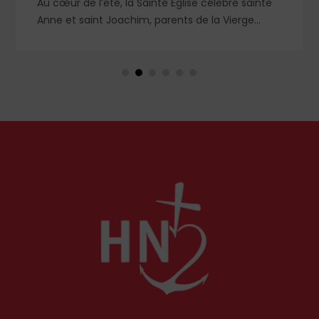
Au cœur de l’été, la Sainte Église célèbre sainte
Anne et saint Joachim, parents de la Vierge
Marie. Mais que sait-on exactement de ce
couple unique que le monde chrétien, aussi bien
en Orient qu’en Occident, célèbre par sa piété
et ses liturgies ?