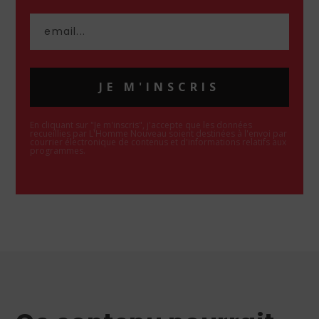
JE M'INSCRIS
En cliquant sur "Je m'inscris", j'accepte que les données
recueillies par L'Homme Nouveau soient destinées à l'envoi par
courrier électronique de contenus et d'informations relatifs aux
programmes.