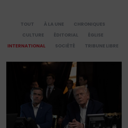
TOUT
À LA UNE
CHRONIQUES
CULTURE
ÉDITORIAL
ÉGLISE
INTERNATIONAL
SOCIÉTÉ
TRIBUNE LIBRE