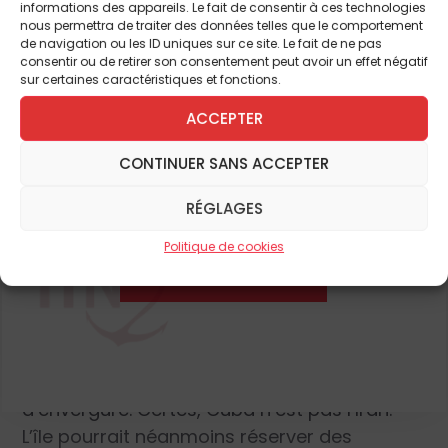
Pour continuer à lire cet
informations des appareils. Le fait de consentir à ces technologies
l’Iran est plus périlleuse. Mais les
nous permettra de traiter des données telles que le comportement
rodomontades du président Trump
article
de navigation ou les ID uniques sur ce site. Le fait de ne pas
consentir ou de retirer son consentement peut avoir un effet négatif
suffiront-elles à faire fléchir un
pouvoir
sur certaines caractéristiques et fonctions.
et de nombreux autres
ancré dans le pays depuis 67 ans
? On voit
ACCEPTER
mal les
apparatchiks
locaux se démettre de
leurs avantages sur un claquement de doigt
ABONNEZ-VOUS DÈS À
CONTINUER SANS ACCEPTER
des Américains. Une reproduction du
PRÉSENT
«
coup
» de Caracas apparaît également
RÉGLAGES
difficile. Les partisans du régime cubain sont
Politique de cookies
plus aguerris et le précédent du Venezuela
JE M'ABONNE
ne peut que leur inspirer la prudence.
Un opération militaire
Reste l’alternative d’une opération militaire
d’envergure. Certes, Cuba n’est pas l’Iran.
L’île pourrait néanmoins réserver des