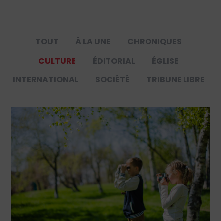
TOUT
À LA UNE
CHRONIQUES
CULTURE
ÉDITORIAL
ÉGLISE
INTERNATIONAL
SOCIÉTÉ
TRIBUNE LIBRE