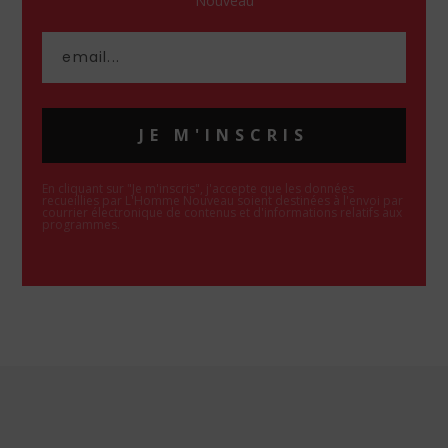
Nouveau
JE M'INSCRIS
En cliquant sur "Je m'inscris", j'accepte que les données
recueillies par L'Homme Nouveau soient destinées à l'envoi par
courrier électronique de contenus et d'informations relatifs aux
programmes.