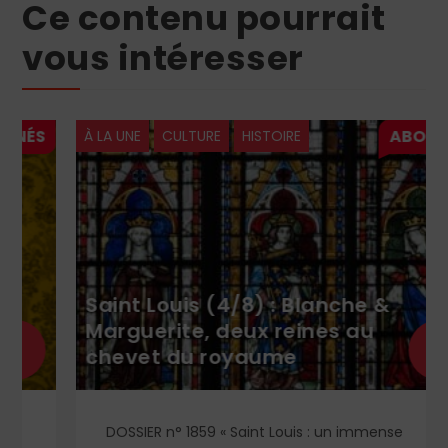
Ce contenu pourrait
vous intéresser
À LA UNE
CULTURE
HISTOIRE
Saint Louis (4/8) : Blanche &
Marguerite, deux reines au
+
chevet du royaume
DOSSIER n° 1859 « Saint Louis : un immense