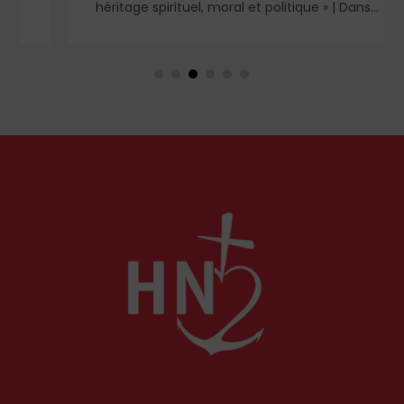
héritage spirituel, moral et politique » | Dans
l'ombre et la lumière du règne de saint Louis,
deux figures féminines s'imposent : Blanche de
Castille, mère dévouée et reine de fer, et
Marguerite de Provence, reine pieuse et épouse
fidèle. À travers leurs influences respectives, se
lit l'équilibre singulier d'une royauté en acte,
structurée par la foi chrétienne.