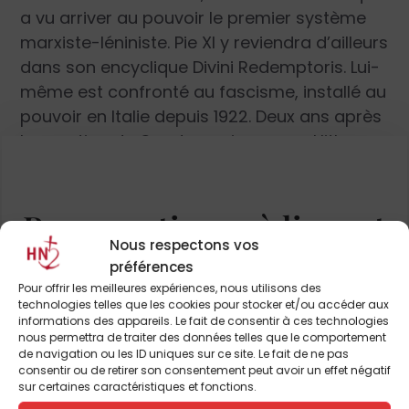
a vu arriver au pouvoir le premier système
marxiste-léniniste. Pie XI y reviendra d’ailleurs
dans son encyclique Divini Redemptoris. Lui-
même est confronté au fascisme, installé au
pouvoir en Italie depuis 1922. Deux ans après
la parution de Quadragesimo anno Hitler
accédera au pouvoir. Les temps ont changé
: l’heure est aux totalitarismes et à la faillite
du système libéral. D’où les thèmes abordés
Pour continuer à lire cet
dans cette lettre pontificale : les fruits de
Nous respectons vos
article
Rerum novarum ; les principes chrétiens en
préférences
matière économique et morale (droit de
et de nombreux autres
Pour offrir les meilleures expériences, nous utilisons des
technologies telles que les cookies pour stocker et/ou accéder aux
propriété ; lien capital et travail ; juste
informations des appareils. Le fait de consentir à ces technologies
salaire), l’analyse des profonds
nous permettra de traiter des données telles que le comportement
ABONNEZ-VOUS DÈS À
de navigation ou les ID uniques sur ce site. Le fait de ne pas
changements intervenus (transformation
consentir ou de retirer son consentement peut avoir un effet négatif
PRÉSENT
des systèmes capita­liste et socialiste, la
sur certaines caractéristiques et fonctions.