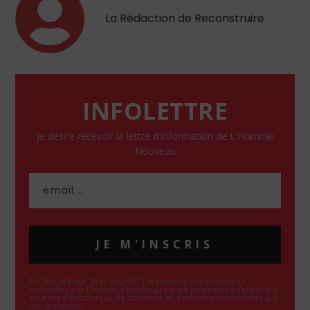
La Rédaction de Reconstruire
INFOLETTRE
Je désire recevoir la lettre d'information de L'Homme
Nouveau
JE M'INSCRIS
En cliquant sur "Je m'inscris", j'accepte que les données
recueillies par L'Homme Nouveau soient destinées à l'envoi par
courrier électronique de contenus et d'informations relatifs aux
programmes.