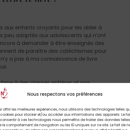
s aux enfants croyants pour les aider à
rès peu adaptés aux adolescents qui n’ont
as encore à demander à être enseignés des
Viennent de paraître des catéchismes pour
l n’y a pas à ma connaissance de livre
us.
 face à des classes entières et pas
le catéchisme, m’a confronté à une réalité
Nous respectons vos préférences
a tradition chrétienne sont indifférents ou
gissent avec assurance. Chez ces jeunes
r offrir les meilleures expériences, nous utilisons des technologies telles q
nent constamment : « Je crois en la science,
 cookies pour stocker et/ou accéder aux informations des appareils. Le fai
consentir à ces technologies nous permettra de traiter des données telles
s religions sont sources de violence, l’Église
 le comportement de navigation ou les ID uniques sur ce site. Le fait de n
 que la question de Dieu était tout simplement