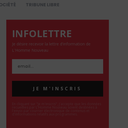
OCIÉTÉ
TRIBUNE LIBRE
INFOLETTRE
Je désire recevoir la lettre d'information de
L'Homme Nouveau
JE M'INSCRIS
En cliquant sur "Je m'inscris", j'accepte que les données
recueillies par L'Homme Nouveau soient destinées à
l'envoi par courrier électronique de contenus et
d'informations relatifs aux programmes.