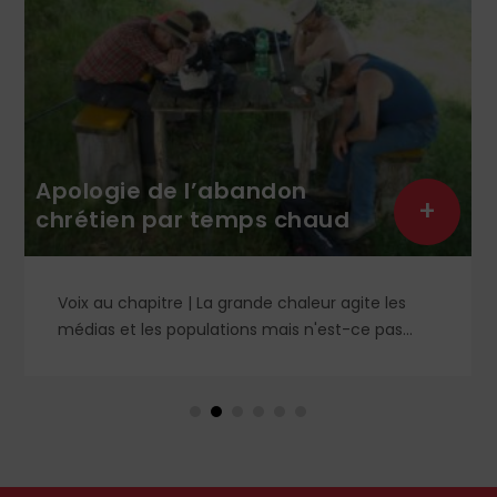
Apologie de l’abandon
+
chrétien par temps chaud
Voix au chapitre | La grande chaleur agite les
médias et les populations mais n'est-ce pas
contraire à l'esprit évangélique ? Le Christ nous a
avertis contre les préoccupations artificielles et
paralysantes. Petit guide de l'essentiel pour un
été vraiment serein et abandonné.