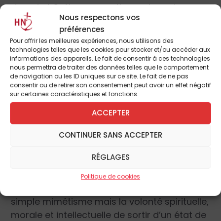
demain ! Cette perspective reste vraie
Nous respectons vos
aujourd’hui, alors même que le troupeau
préférences
diminue et que les Pasteurs eux-mêmes
Pour offrir les meilleures expériences, nous utilisons des
semblent vaciller ou douter de la portée du
technologies telles que les cookies pour stocker et/ou accéder aux
informations des appareils. Le fait de consentir à ces technologies
message.
nous permettra de traiter des données telles que le comportement
de navigation ou les ID uniques sur ce site. Le fait de ne pas
consentir ou de retirer son consentement peut avoir un effet négatif
L’interdiction de poser des questions
sur certaines caractéristiques et fonctions.
Il faut cependant aller plus loin et trouver
ACCEPTER
dans ces exemples d’autres leçons. L’une
d’elles pourrait se formuler par le refus
CONTINUER SANS ACCEPTER
radical du conformisme mondain.
RÉGLAGES
Refus qui implique non une réaction
Politique de cookies
adolescente qui ne constitue au fond qu’un
simple mimétisme mais la volonté spirituelle,
morale et intellectuelle de sortir d’un état de