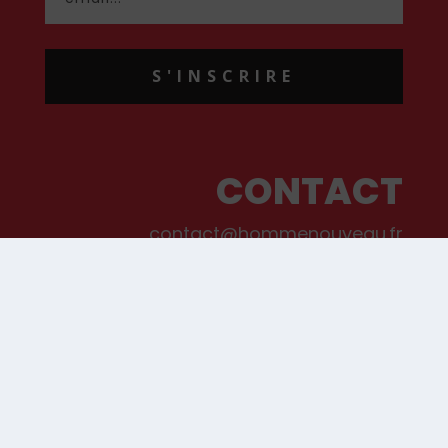
S'INSCRIRE
CONTACT
contact@hommenouveau.fr
01 53 68 99 77
Mentions légales
Conditions générales de vente et d’utilisation
Politique de cookies
Qui sommes-nous ?