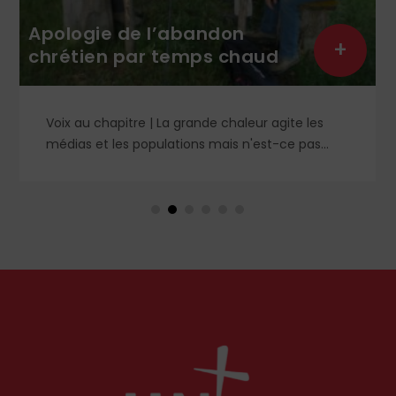
Apologie de l’abandon
Not
+
chrétien par temps chaud
de 
Voix au chapitre | La grande chaleur agite les
L
médias et les populations mais n'est-ce pas
n
contraire à l'esprit évangélique ? Le Christ nous a
p
avertis contre les préoccupations artificielles et
c
paralysantes. Petit guide de l'essentiel pour un
s
été vraiment serein et abandonné.
c