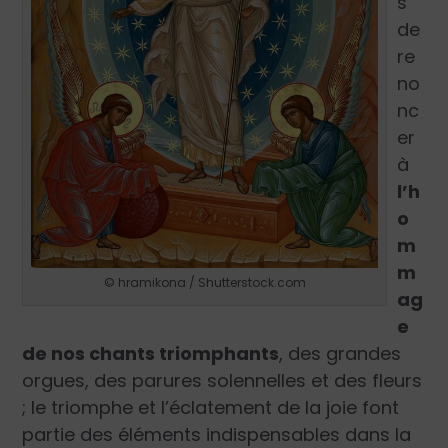
s
de
re
no
nc
er
à
l’h
o
m
m
© hramikona / Shutterstock.com
ag
e
de nos chants triomphants
, des grandes
orgues, des parures solennelles et des fleurs
; le triomphe et l’éclatement de la joie font
partie des éléments indispensables dans la