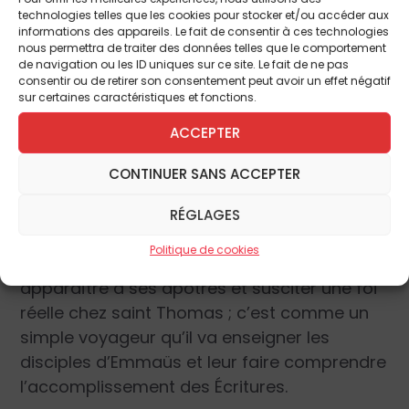
Madeleine confond même le Christ avec un
technologies telles que les cookies pour stocker et/ou accéder aux
informations des appareils. Le fait de consentir à ces technologies
jardinier ! En deux mots, la pompe légitime
nous permettra de traiter des données telles que le comportement
qui aurait dû entourer l’événement n’est
de navigation ou les ID uniques sur ce site. Le fait de ne pas
consentir ou de retirer son consentement peut avoir un effet négatif
nullement au rendez-vous.
sur certaines caractéristiques et fonctions.
ACCEPTER
Quelle fut l’intention du Sauveur alors ?
Certainement un enseignement profond qui
CONTINUER SANS ACCEPTER
est que le mystère de sa Résurrection doit
avant tout se trouver et se vivre
dans la
RÉGLAGES
profondeur de notre âme
. C’est bien
dans
Politique de cookies
l’intimité et le silence
du Cénacle qu’il va
apparaître à ses apôtres et susciter une foi
réelle chez saint Thomas ; c’est comme un
simple voyageur qu’il va enseigner les
disciples d’Emmaüs et leur faire comprendre
l’accomplissement des Écritures.