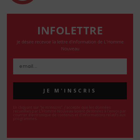
INFOLETTRE
Je désire recevoir la lettre d'information de L'Homme
Nouveau
JE M'INSCRIS
En cliquant sur "Je m'inscris", j'accepte que les données
recueillies par L'Homme Nouveau soient destinées à l'envoi par
courrier électronique de contenus et d'informations relatifs aux
programmes.