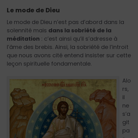
Le mode de Dieu
Le mode de Dieu n’est pas d’abord dans la
solennité mais
dans la sobriété de la
méditation
: c’est ainsi qu’il s’adresse à
l’âme des brebis. Ainsi, la sobriété de l’introït
que nous avons cité entend insister sur cette
leçon spirituelle fondamentale.
Alo
rs,
il
ne
s’a
git
pa