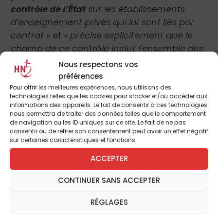
contrôle de l’État
sur les établissements
d’enseignement privés qui lui sont liés par
contrat
»
et
«
précise explicitement que le
champ de ce contrôle inclut l’ensemble des
aspects de la vie des élèves au sein de
Nous respectons vos
l’établissement
»
. Or les dernières
préférences
inspections diligentées au sein de
Pour offrir les meilleures expériences, nous utilisons des
technologies telles que les cookies pour stocker et/ou accéder aux
l’enseignement catholique ainsi que la
informations des appareils. Le fait de consentir à ces technologies
récente réforme du guide de contrôle des
nous permettra de traiter des données telles que le comportement
de navigation ou les ID uniques sur ce site. Le fait de ne pas
établissements privés ont largement mis au
consentir ou de retirer son consentement peut avoir un effet négatif
jour leur
caractère abusif
.
Guillaume
sur certaines caractéristiques et fonctions.
Prévost
, secrétaire général de
ACCEPTER
l’Enseignement catholique, dénonce le climat
de
«
suspicion généralisée
»
à l’égard de
«
CONTINUER SANS ACCEPTER
l’animation proprement chrétienne des
RÉGLAGES
établissements
» et la claire volonté de «