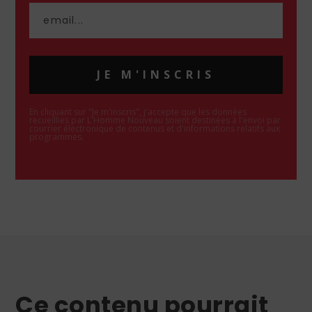
JE M'INSCRIS
En cliquant sur "Je m'inscris", j'accepte que les données
recueillies par L'Homme Nouveau soient destinées à l'envoi par
courrier électronique de contenus et d'informations relatifs aux
programmes.
Ce contenu pourrait