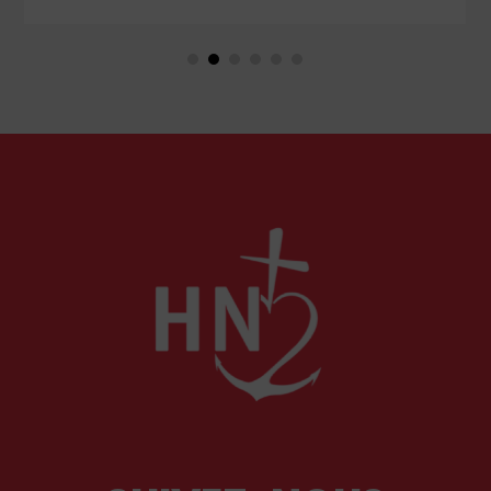
Marie. Mais que sait-on exactement de ce
couple unique que le monde chrétien, aussi bien
en Orient qu’en Occident, célèbre par sa piété
et ses liturgies ?