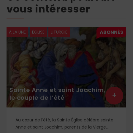
vous intéresser
À LA UNE
ÉGLISE
LITURGIE
Sainte Anne et saint Joachim,
+
le couple de l’été
Au cœur de l’été, la Sainte Église célèbre sainte
Anne et saint Joachim, parents de la Vierge