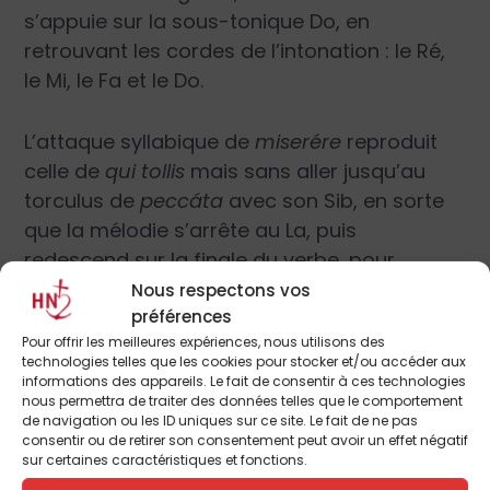
s’appuie sur la sous-tonique Do, en
retrouvant les cordes de l’intonation : le Ré,
le Mi, le Fa et le Do.
L’attaque syllabique de
miserére
reproduit
celle de
qui tollis
mais sans aller jusqu’au
torculus de
peccáta
avec son Sib, en sorte
que la mélodie s’arrête au La, puis
redescend sur la finale du verbe, pour
retrouver, là encore, les cordes
Nous respectons vos
préférences
fondamentales de l’intonation. La belle
Pour offrir les meilleures expériences, nous utilisons des
cadence de
nobis
, sur la tierce descendante,
technologies telles que les cookies pour stocker et/ou accéder aux
fixe dans la
paix
cette première invocation.
informations des appareils. Le fait de consentir à ces technologies
nous permettra de traiter des données telles que le comportement
de navigation ou les ID uniques sur ce site. Le fait de ne pas
La seconde invocation, on l’a dit, tranche
consentir ou de retirer son consentement peut avoir un effet négatif
sur certaines caractéristiques et fonctions.
d’emblée par l’élévation mélodique de son