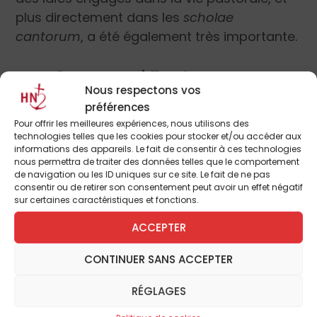
plus directement dans les
scholae
cantorum
, a été également très importante.
Une longue réflexion
Nous respectons vos
Le premier document issu du concile Vatican
préférences
II fut précisément la Constitution sur la
Pour offrir les meilleures expériences, nous utilisons des
technologies telles que les cookies pour stocker et/ou accéder aux
liturgie
Sacrosanctum Concilium
. Les pères
informations des appareils. Le fait de consentir à ces technologies
conciliaires percevaient la difficulté des
nous permettra de traiter des données telles que le comportement
de navigation ou les ID uniques sur ce site. Le fait de ne pas
fidèles à participer à une liturgie dont ils ne
consentir ou de retirer son consentement peut avoir un effet négatif
comprenaient plus pleinement le langage,
sur certaines caractéristiques et fonctions.
les paroles et les signes. Pour concrétiser les
ACCEPTER
lignes fondamentales tracées par la
Constitution, des
Instructions
furent
CONTINUER SANS ACCEPTER
publiées, parmi lesquelles, précisément, celle
RÉGLAGES
sur la musique sacrée. Depuis lors, bien
qu’aucun nouveau document du magistère