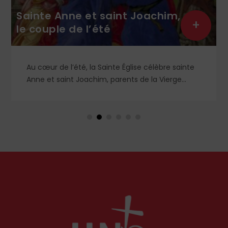
saint Joachim,
+
té
Hommage au père
ainte Église célèbre sainte
Religieux dominicain (191
, parents de la Vierge
Thomas Calmel fut l’une 
-on exactement de ce
mouvement traditionalist
 monde chrétien, aussi bien
moelle à la messe et à la
ent, célèbre par sa piété
ainsi qu’aux antiques ob
Il fut autant un combatta
certainement l’un des pl
siècle. Deux ouvrages ré
hommage.