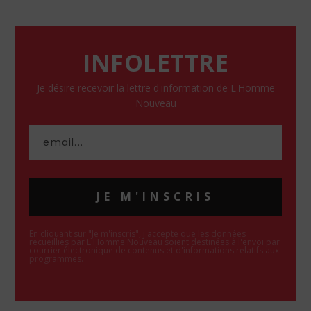
INFOLETTRE
Je désire recevoir la lettre d'information de L'Homme
Nouveau
JE M'INSCRIS
En cliquant sur "Je m'inscris", j'accepte que les données
recueillies par L'Homme Nouveau soient destinées à l'envoi par
courrier électronique de contenus et d'informations relatifs aux
programmes.