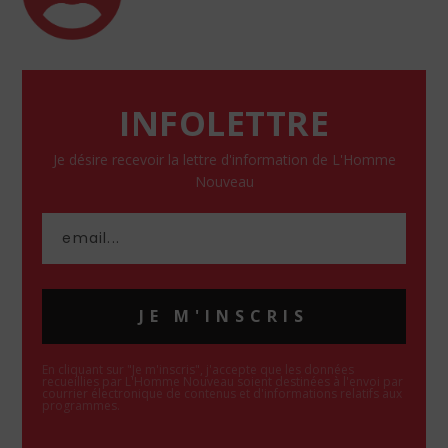
INFOLETTRE
Je désire recevoir la lettre d'information de L'Homme
Nouveau
JE M'INSCRIS
En cliquant sur "Je m'inscris", j'accepte que les données
recueillies par L'Homme Nouveau soient destinées à l'envoi par
courrier électronique de contenus et d'informations relatifs aux
programmes.