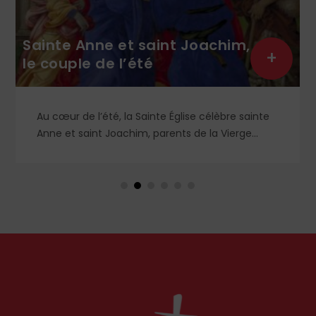
+
Hommage au père Calmel
Religieux dominicain (1914-1975), le père Roger-
Thomas Calmel fut l’une des figures du
mouvement traditionaliste, attaché jusqu’à la
moelle à la messe et à la doctrine traditionnelle,
ainsi qu’aux antiques observances de son ordre.
Il fut autant un combattant qu’un spirituel,
certainement l’un des plus importants du XXᵉ
siècle. Deux ouvrages récents lui rendent
hommage.